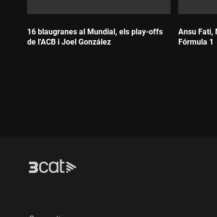
16 blaugranes al Mundial, els play-offs
Ansu Fati,
de l'ACB i Joel González
Fórmula 1
Durada:
Durada: