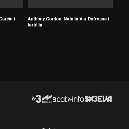
García i
Anthony Gordon, Natàlia Via-Dufresne i
tertúlia
Durada: