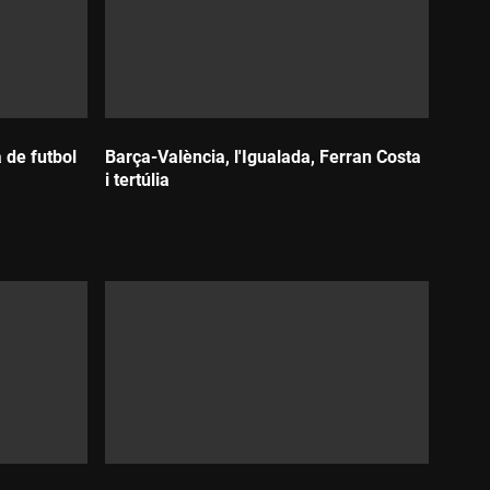
a de futbol
Barça-València, l'Igualada, Ferran Costa
i tertúlia
Durada: