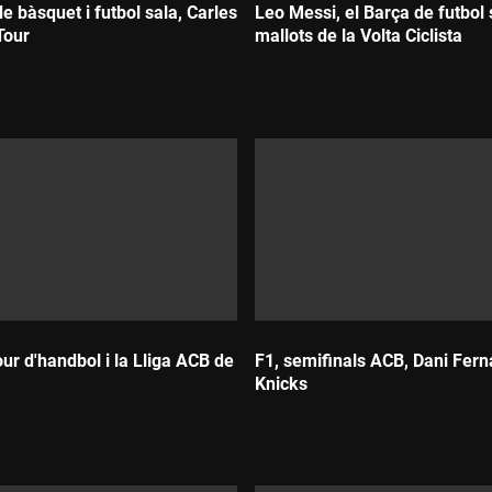
de bàsquet i futbol sala, Carles
Leo Messi, el Barça de futbol s
Tour
mallots de la Volta Ciclista
Durada:
our d'handbol i la Lliga ACB de
F1, semifinals ACB, Dani Fern
Knicks
Durada: