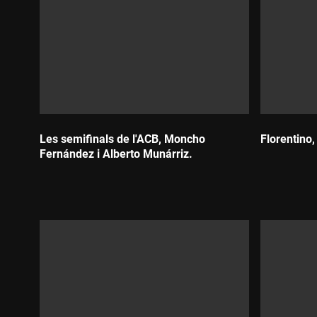
Les semifinals de l'ACB, Moncho
Florentino,
Fernández i Alberto Munárriz.
Durada:
Durada: