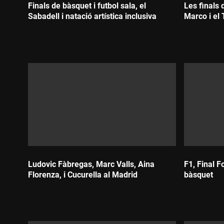
Finals de bàsquet i futbol sala, el
Les finals 
Sabadell i natació artística inclusiva
Marco i el 
Durada:
Durada:
Ludovic Fàbregas, Marc Valls, Aina
F1, Final F
Florenza, i Cucurella al Madrid
bàsquet
Durada:
Durada: