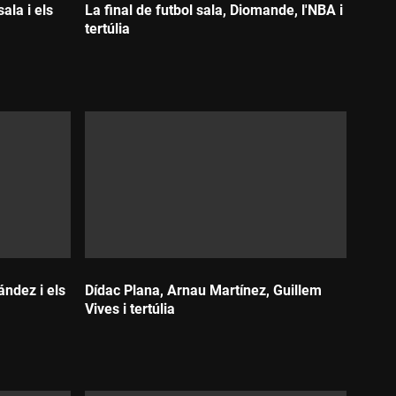
ala i els
La final de futbol sala, Diomande, l'NBA i
tertúlia
Durada:
ández i els
Dídac Plana, Arnau Martínez, Guillem
Vives i tertúlia
Durada: