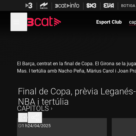
Anar
Anar
BOTIGA
a
al
la
contingut
Obre
navegació
menú
Esport Club
cap
de
principal
navegació
El Barça, centrat en la final de Copa. El Girona se la 
Mas. I tertúlia amb Nacho Peña, Màrius Carol i Joan Pr
Final de Copa, prèvia Leganés-
NBA i tertúlia
CAPÍTOLS
Durada:
1 h
24/04/2025