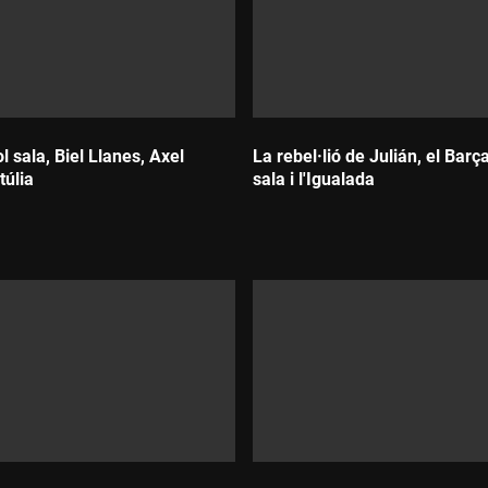
l sala, Biel Llanes, Axel
La rebel·lió de Julián, el Barç
túlia
sala i l'Igualada
Durada: