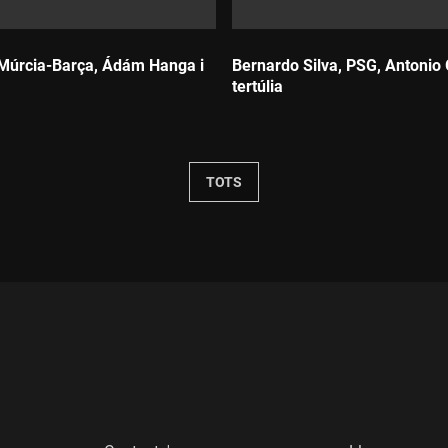
 Múrcia-Barça, Ádám Hanga i
Bernardo Silva, PSG, Antonio 
tertúlia
Durada:
TOTS