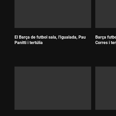
El Barça de futbol sala, l'Igualada, Pau
Barça futbo
Panitti i tertúlia
Corres i ter
Durada:
Durada: