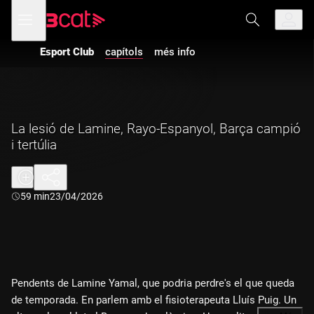
Anar
Anar
Obre
menú
a
al
de
la
contingut
navegació
navegació
Esport Club
capítols
més info
principal
La lesió de Lamine, Rayo-Espanyol, Barça campió
i tertúlia
Durada:
59 min
23/04/2026
Pendents de Lamine Yamal, que podria perdre's el que queda
de temporada. En parlem amb el fisioterapeuta Lluís Puig. Un