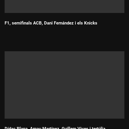
F1, semifinals ACB, Dani Fernández i els Knicks
Durada:
Dídac Plana, Arnau Martínez, Guillem Vives i tertúlia