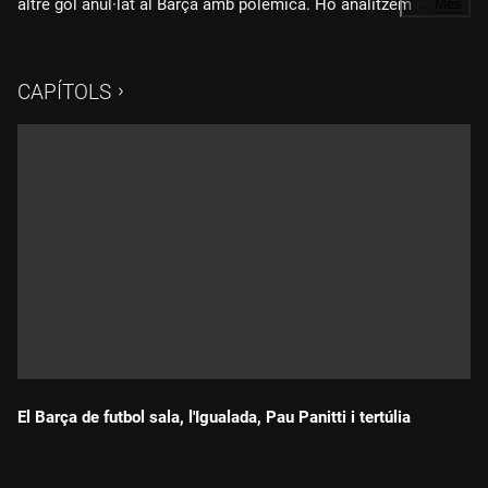
altre gol anul·lat al Barça amb polèmica. Ho analitzem amb
…
Més
Joan Fàbregas. Avui, un Rayo-Espanyol d'alta tensió. Última
hora amb Oriol Vidal i l'anàlisi de Juli Garcia. El Barça guanya
la Lliga F al camp de l'Espanyol. Ens ho explica Mar Vila. I
CAPÍTOLS
tertúlia amb Irati Vidal, Joanjo Pallàs i Pichi Alonso
El Barça de futbol sala, l'Igualada, Pau Panitti i tertúlia
Durada: