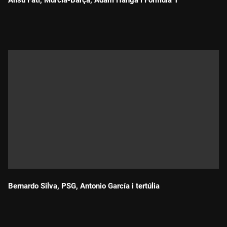
Ansu Fati, Múrcia-Barça, Ádám Hanga i Fórmula 1
Durada:
Bernardo Silva, PSG, Antonio García i tertúlia
Durada: