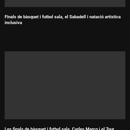
Finals de bàsquet i futbol sala, el Sabadell i natació artística
inclusiva
Durada:
Les finals de bàsquet i futbol sala, Carles Marco i el Tour