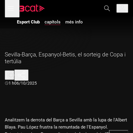
Anar
Anar
Obre
menú
a
al
de
la
contingut
navegació
navegació
Esport Club
capítols
més info
principal
Sevilla-Barça, Espanyol-Betis, el sorteig de Copa i
tertúlia
Durada:
1 h
06/10/2025
Analitzem la derrota del Barça a Sevilla amb la lupa de l'Albert
Blaya. Pau López frustra la remuntada de l'Espanyol.