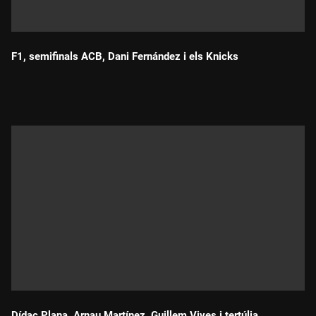
F1, semifinals ACB, Dani Fernández i els Knicks
Durada:
Dídac Plana, Arnau Martínez, Guillem Vives i tertúlia