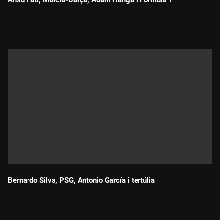
Ansu Fati, Múrcia-Barça, Ádám Hanga i Fórmula 1
Durada:
Bernardo Silva, PSG, Antonio García i tertúlia
Durada: