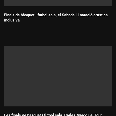
Finals de bàsquet i futbol sala, el Sabadell i natació artística
inclusiva
Durada:
Les finals de bàsquet i futbol sala, Carles Marco i el Tour