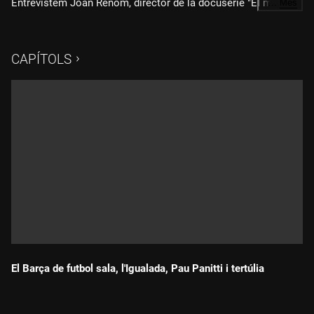
Entrevistem Joan Renom, director de la docusèrie "El meu
…
Més
club, la meva vida". Atents al sorteig de la primera
eliminatòria de la Copa del Rei. A la tertúlia ens acompanyen
Pichi Alonso, Raúl Fuentes i Orfeo Suárez
CAPÍTOLS
El Barça de futbol sala, l'Igualada, Pau Panitti i tertúlia
Durada: