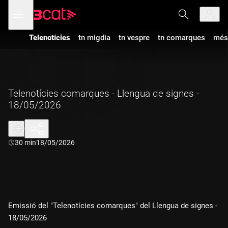
Anar
Anar
Obre
menú
a
al
de
la
contingut
navegació
navegació
Telenotícies
tn migdia
tn vespre
tn comarques
més
principal
Telenotícies comarques - Llengua de signes -
18/05/2026
Durada:
30 min
18/05/2026
Emissió del "Telenotícies comarques" del Llengua de signes -
18/05/2026