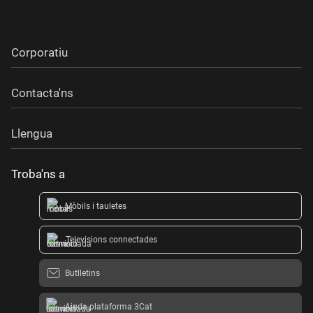
Corporatiu
Contacta'ns
Llengua
Troba'ns a
Mòbils i tauletes
Televisions connectades
Butlletins
Ajuda plataforma 3Cat