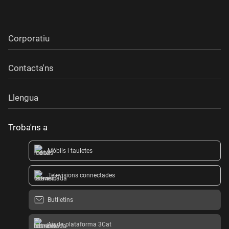
Corporatiu
Contacta'ns
Llengua
Troba'ns a
Mòbils i tauletes
Televisions connectades
Butlletins
Ajuda plataforma 3Cat