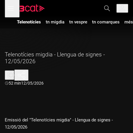
Anar
Anar
Obre
menú
a
al
de
la
contingut
navegació
navegació
Telenotícies
tn migdia
tn vespre
tn comarques
més
principal
Telenotícies migdia - Llengua de signes -
12/05/2026
Durada:
52 min
12/05/2026
Emissió del "Telenotícies migdia" - Llengua de signes -
12/05/2026