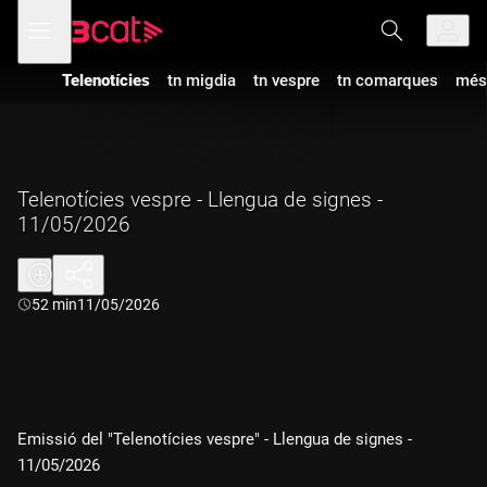
Anar
Anar
Obre
menú
a
al
de
la
contingut
navegació
navegació
Telenotícies
tn migdia
tn vespre
tn comarques
més
principal
Telenotícies vespre - Llengua de signes -
11/05/2026
Durada:
52 min
11/05/2026
Emissió del "Telenotícies vespre" - Llengua de signes -
11/05/2026