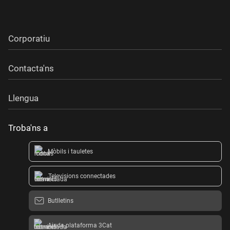
Corporatiu
Contacta'ns
Llengua
Troba'ns a
Mòbils i tauletes
Televisions connectades
Butlletins
Ajuda plataforma 3Cat