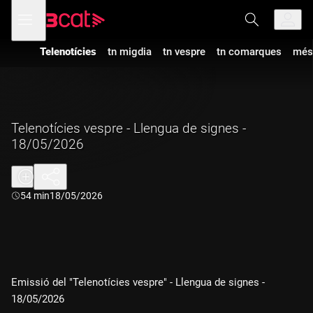
Anar
Anar
Obre
menú
a
al
de
la
contingut
navegació
navegació
Telenotícies
tn migdia
tn vespre
tn comarques
més
principal
Telenotícies vespre - Llengua de signes -
18/05/2026
Durada:
54 min
18/05/2026
Emissió del "Telenotícies vespre" - Llengua de signes -
18/05/2026