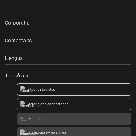
Corporatiu
Contacta'ns
Llengua
Troba'ns a
Mòbils i tauletes
Televisions connectades
Butlletins
Ajuda plataforma 3Cat