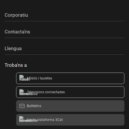
Corporatiu
Contacta'ns
Llengua
Troba'ns a
Mòbils i tauletes
Televisions connectades
Butlletins
Ajuda plataforma 3Cat