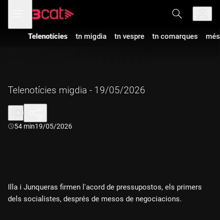
Anar
Anar
Obre
menú
a
al
de
la
contingut
navegació
navegació
Telenotícies
tn migdia
tn vespre
tn comarques
més
principal
Telenotícies migdia - 19/05/2026
Durada:
54 min
19/05/2026
Illa i Junqueras firmen l'acord de pressupostos, els primers
dels socialistes, després de mesos de negociacions.