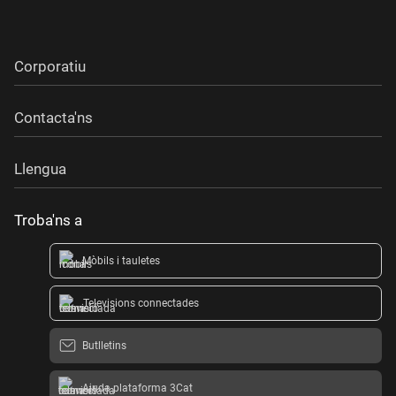
Corporatiu
Contacta'ns
Llengua
Troba'ns a
Mòbils i tauletes
Televisions connectades
Butlletins
Ajuda plataforma 3Cat