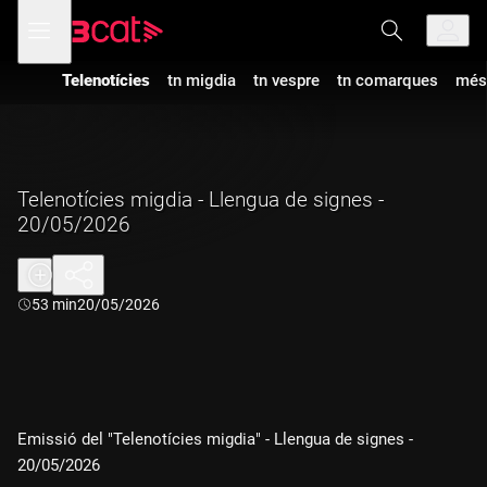
Anar
Anar
Obre
menú
a
al
de
la
contingut
navegació
navegació
Telenotícies
tn migdia
tn vespre
tn comarques
més
principal
Telenotícies migdia - Llengua de signes -
20/05/2026
Durada:
53 min
20/05/2026
Emissió del "Telenotícies migdia" - Llengua de signes -
20/05/2026