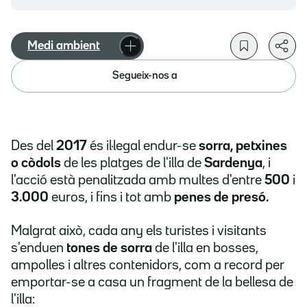
Medi ambient
Segueix-nos a
Des del
2017
és il·legal endur-se
sorra, petxines
o còdols
de les platges de l'illa de
Sardenya
, i
l'acció està penalitzada amb multes d'entre
500
i
3.000
euros, i fins i tot amb
penes de presó.
Malgrat això, cada any els turistes i visitants
s'enduen
tones de sorra
de l'illa en bosses,
ampolles i altres contenidors, com a record per
emportar-se a casa un fragment de la bellesa de
l'illa: