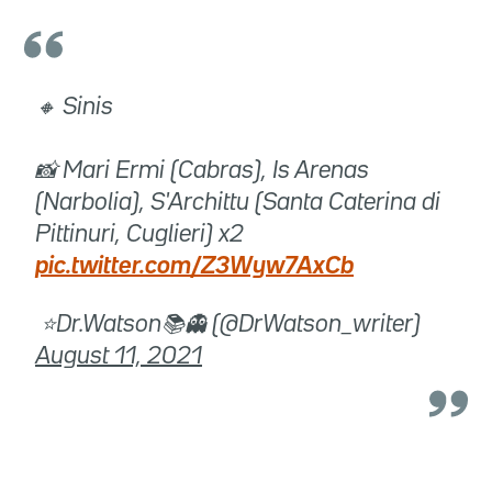
🔸 Sinis
📸 Mari Ermi (Cabras), Is Arenas
(Narbolia), S'Archittu (Santa Caterina di
Pittinuri, Cuglieri) x2
pic.twitter.com/Z3Wyw7AxCb
 ⭐Dr.Watson📚👻 (@DrWatson_writer)
August 11, 2021