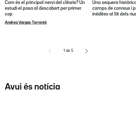
Com és el principal nervi del clítoris? Un
Una sequera històric
estudi el posa al descobert per primer
camps de conreus i p
cop
inèdites al llit dels riu
Andrea Vargas Torrentó
1
de
5
Avui és notícia