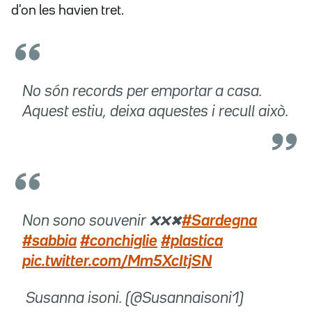
d'on les havien tret.
No són records per emportar a casa.
Aquest estiu, deixa aquestes i recull això.
Non sono souvenir ❌❌✖
#Sardegna
#sabbia
#conchiglie
#plastica
pic.twitter.com/Mm5XcItjSN
 Susanna isoni. (@Susannaisoni1)