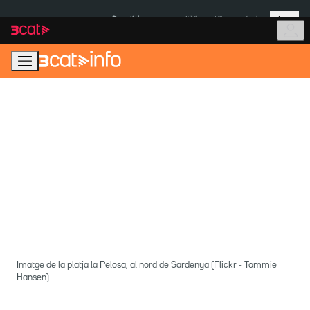
Anar
Anar
Més
a
al
És notícia:
Itàlia
Ulleres eclipsi
la
contingut
navegació
principal
Imatge de la platja la Pelosa, al nord de Sardenya (Flickr - Tommie
Hansen)