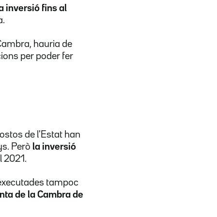
 inversió fins al
a.
 Cambra, hauria de
cions per poder fer
ostos de l'Estat han
ys. Però
la inversió
el 2021.
s executades tampoc
nta de la Cambra de