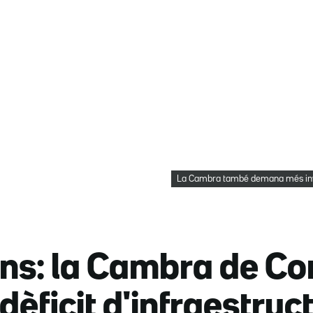
La Cambra també demana més inve
ons: la Cambra de C
 dèficit d'infraestruc