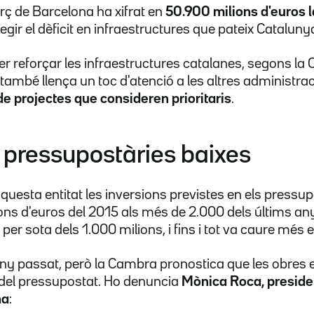
 de Barcelona ha xifrat en
50.900 milions d'euros la
gir el dèficit en infraestructures que pateix Cataluny
per reforçar les infraestructures catalanes, segons la
ò també llença un toc d'atenció a les altres administra
de projectes que consideren prioritaris
.
 pressupostàries baixes
questa entitat les inversions previstes en els pressup
ions d'euros del 2015 als més de 2.000 dels últims an
, per sota dels 1.000 milions, i fins i tot va caure més 
'any passat, però la Cambra pronostica que les obre
 del pressupostat. Ho denuncia
Mònica Roca, preside
na
: