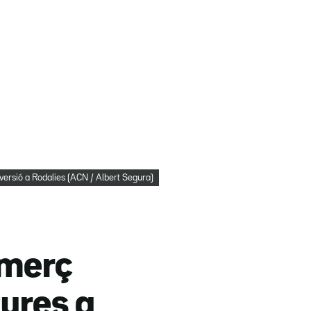
rsió a Rodalies (ACN / Albert Segura)
omerç
tures a