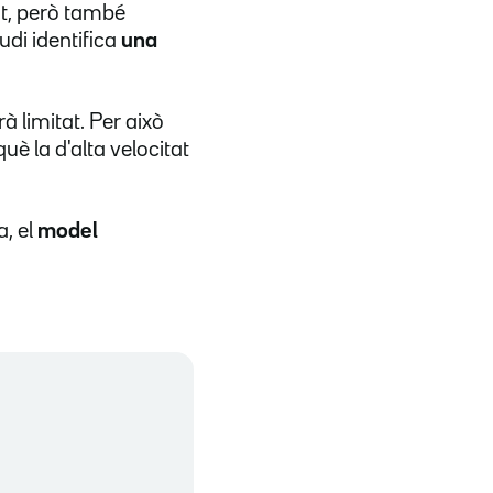
at, però també
udi identifica
una
à limitat. Per això
è la d'alta velocitat
a, el
model