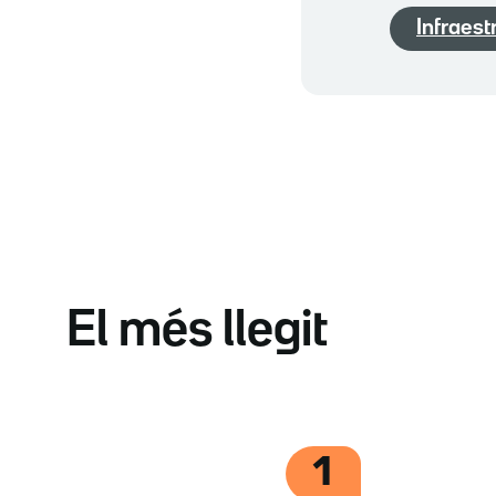
Infraest
El més llegit
1