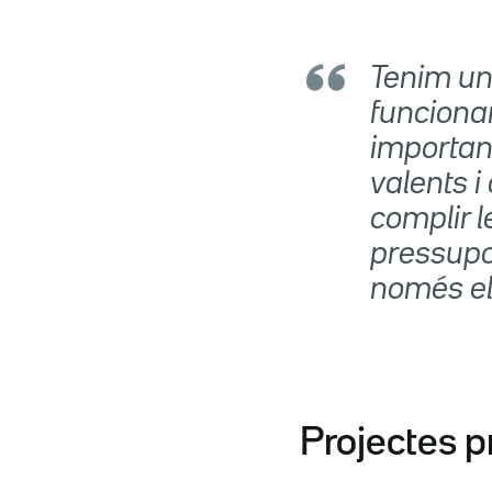
Tenim un
funciona
important
valents i
complir 
pressupo
només el
Projectes p