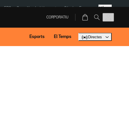
Més
ERC
SpaceX
Isaki Lacuesta
Sánchez Europa
CORPORATIU
Esports
El Temps
Directes