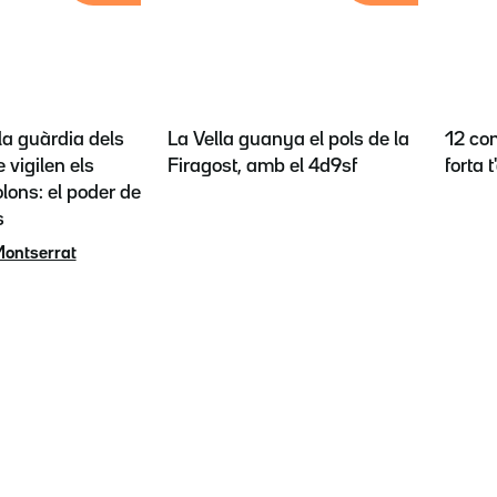
la guàrdia dels
La Vella guanya el pols de la
12 con
 vigilen els
Firagost, amb el 4d9sf
forta 
lons: el poder de
s
Montserrat