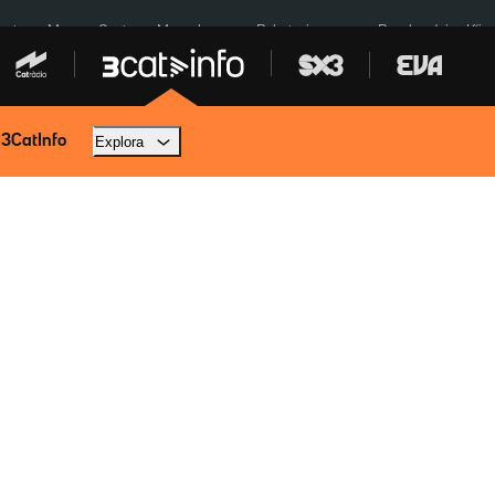
euta
Menors Ceuta
Mercabarna
Robatoris coure
Bombardejos Kíiv
 3CatInfo
Explora