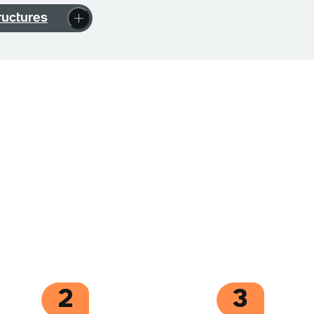
ructures
2
3