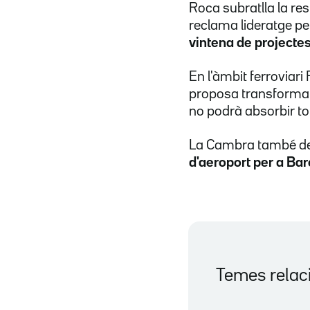
Roca subratlla la re
reclama lideratge per 
vintena de projectes
En l'àmbit ferroviari
proposa transformar 
no podrà absorbir to
La Cambra també d
d'aeroport per a Ba
Temes relac