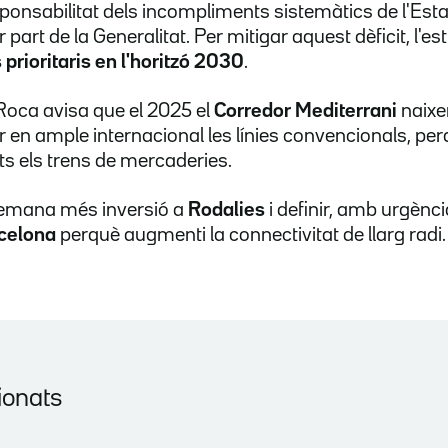
sponsabilitat dels incompliments sistemàtics de l'Est
part de la Generalitat. Per mitigar aquest dèficit, l'est
 prioritaris en l'horitzó 2030
.
 Roca avisa que el 2025 el
Corredor Mediterrani
naixer
en ample internacional les línies convencionals, perqu
ts els trens de mercaderies.
emana més inversió a
Rodalies
i definir, amb urgènci
rcelona
perquè augmenti la connectivitat de llarg radi.
ionats