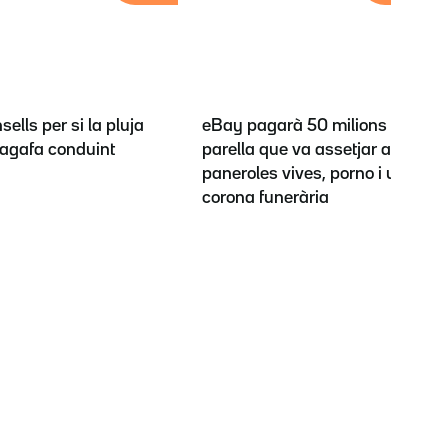
sells per si la pluja
eBay pagarà 50 milions a la
t'agafa conduint
parella que va assetjar amb
paneroles vives, porno i una
corona funerària