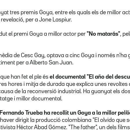
at tres premis Goya, entre els quals els de millor actr
u revelació, per a Jone Laspiur.
ut el premi Goya a millor actor per
"No matarás"
, pe
omèdia de Cesc Gay, optava a cinc Goya i només n'ha 
rtiment per a Alberto San Juan.
 que han fet el ple és
el documental "El año del desc
tres hores i mitja de durada que explica unes revoltes
causa de la reconversió industrial. Ha guanyat els do
tatge i millor documental.
Fernando Trueba ha recollit un Goya a la millor pel·l
haver dirigit la producció colombiana "El olvido que 
activista Héctor Abad Gómez. "The father", un dels films