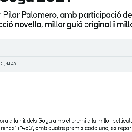
per Pilar Palomero, amb participació 
ió novella, millor guió original i mill
021, 14.48
ra a la nit dels Goya amb el premi a la millor pel·lícul
s niñas" i "Adú", amb quatre premis cada una, es repar