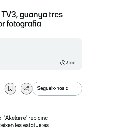
de TV3, guanya tres
or fotografia
8 min
Segueix-nos a
a. "Akelarre" rep cinc
teixen les estatuetes