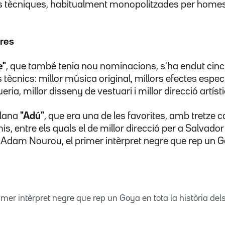
es tècniques, habitualment monopolitzades per homes
ores
e"
, que també tenia nou nominacions, s'ha endut cin
tècnics: millor música original, millors efectes especi
ria, millor disseny de vestuari i millor direcció artísti
alana
"Adú"
, que era una de les favorites, amb tretze 
, entre els quals el de millor direcció per a Salvador C
a Adam Nourou, el primer intèrpret negre que rep un G
mer intèrpret negre que rep un Goya en tota la història de