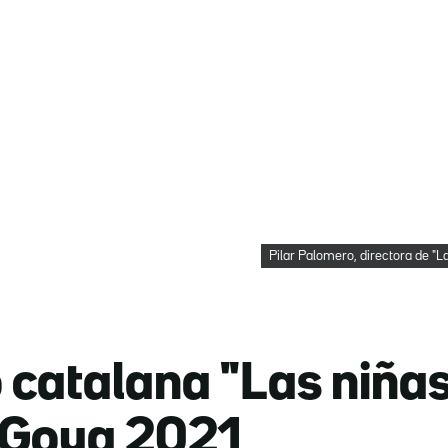
Pilar Palomero, directora de "La
 catalana "Las niñas"
ls Goya 2021