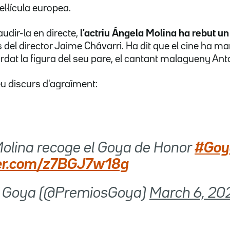
l·lícula europea.
udir-la en directe,
l'actriu Ángela Molina ha rebut u
 del director Jaime Chávarri. Ha dit que el cine ha ma
ordat la figura del seu pare, el cantant malagueny Ant
eu discurs d'agraïment:
olina recoge el Goya de Honor
#Goy
tter.com/z7BGJ7w18g
s Goya (@PremiosGoya)
March 6, 20