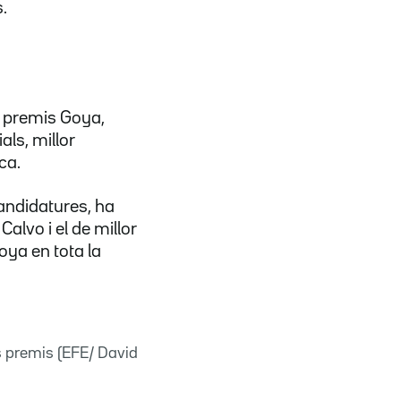
.
c premis Goya,
als, millor
ca.
candidatures, ha
alvo i el de millor
oya en tota la
ls premis (EFE/ David