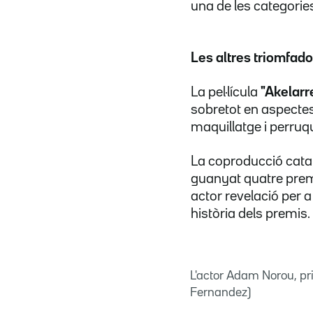
una de les categori
Les altres triomfad
La pel·lícula
"Akelarr
sobretot en aspectes 
maquillatge i perruque
La coproducció cat
guanyat quatre premis
actor revelació per 
història dels premis.
L'actor Adam Norou, pri
Fernandez)