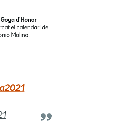
n Goya d'Honor
rcat el calendari de
onio Molina.
a2021
21