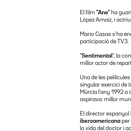
El film
"Ane"
ha guany
López Arnaiz, i actri
Mario Casas s'ha end
participació de TV3.
"
Sentimental
", la c
millor actor de repa
Una de les pel·lícules
singular exercici de 
Múrcia l'any 1992 a 
aspirava: millor mun
El director espanyol
iberoamericana
per 
la vida del doctor i 