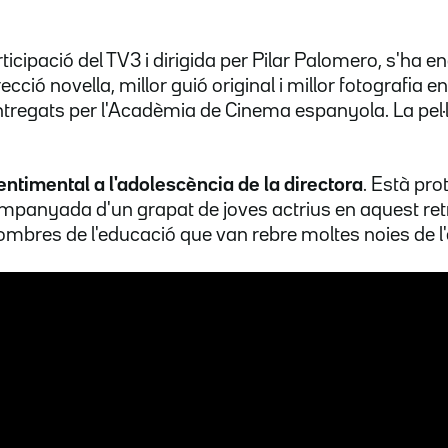
ticipació del TV3 i dirigida per Pilar Palomero, s'ha e
ecció novella, millor guió original i millor fotografia 
tregats per l'Acadèmia de Cinema espanyola. La pel·
entimental a l'adolescència de la directora
. Està pro
panyada d'un grapat de joves actrius en aquest ret
i ombres de l'educació que van rebre moltes noies de l