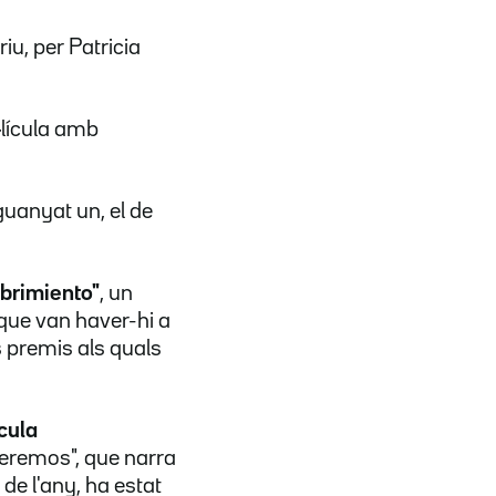
iu, per Patricia
l·lícula amb
guanyat un, el de
ubrimiento"
, un
 que van haver-hi a
s premis als quals
ícula
seremos", que narra
 de l'any, ha estat