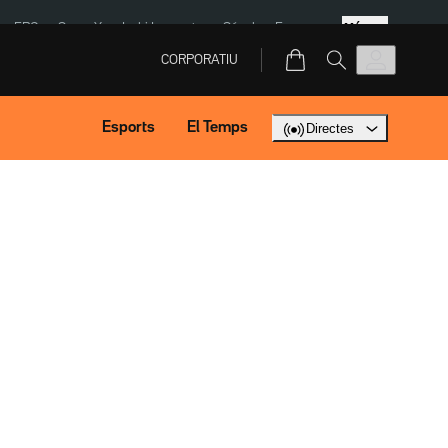
Més
ERC
SpaceX
Isaki Lacuesta
Sánchez Europa
CORPORATIU
Esports
El Temps
Directes