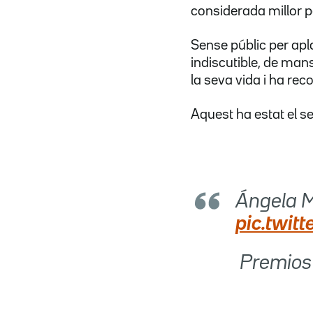
considerada millor pe
Sense públic per apla
indiscutible, de mans
la seva vida i ha rec
Aquest ha estat el s
Ángela M
pic.twi
 Premio