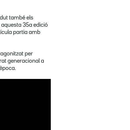
ndut també els
en aquesta 35a edició
lícula partia amb
tagonitzat per
rat generacional a
'època.