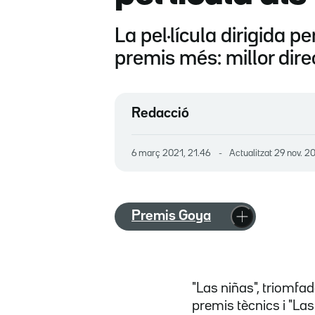
La pel·lícula dirigida 
premis més: millor direcc
Redacció
6 març 2021, 21.46
Actualitzat
29 nov. 2
Premis Goya
"Las niñas", triomfado
premis tècnics i "La