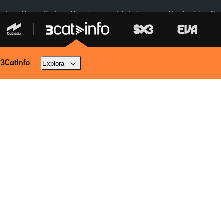
euta
Menors Ceuta
Mercabarna
Robatoris coure
Bombardejos Kíiv
 3CatInfo
Explora