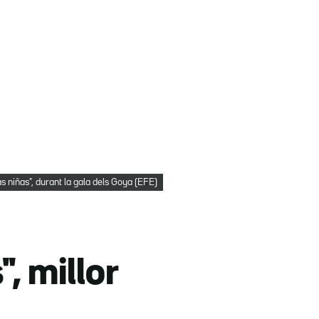
s niñas", durant la gala dels Goya (EFE)
, millor