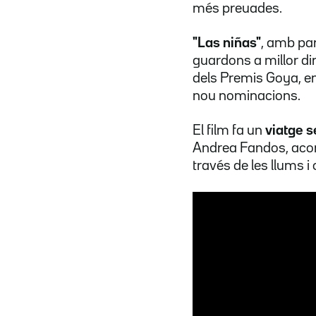
més preuades.
"Las niñas"
, amb par
guardons a millor dir
dels Premis Goya, en
nou nominacions.
El film fa un
viatge s
Andrea Fandos, acom
través de les llums 