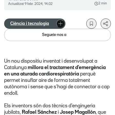
2 min
Actualitzat
9 febr. 2024, 14.02
Ciència i tecnologia
Segueix-nos a
Un nou dispositiu inventat i desenvolupat a
Catalunya
millora el tractament d'emergència
en una aturada cardiorespiratòria
perquè
permet insuflar aire de forma
totalment
autònoma i sense que s'hagi de connectar a cap
endoll.
Els inventors són dos tècnics d'enginyeria
jubilats,
Rafael Sánchez
i
Josep Magallón
, que