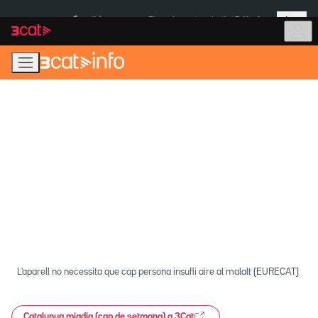
Anar
Anar
Més
a
al
És notícia:
Pluges Inuncat
Institut Tailàndia
la
contingut
navegació
principal
L'aparell no necessita que cap persona insufli aire al malalt (EURECAT)
Catalunya migdia (cap de setmana) a 3Cat