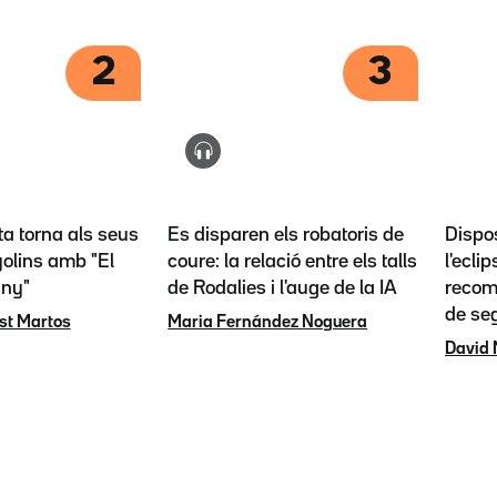
2
3
ta torna als seus
Es disparen els robatoris de
Dispos
olins amb "El
coure: la relació entre els talls
l'eclip
any"
de Rodalies i l'auge de la IA
recoma
de se
st Martos
Maria Fernández Noguera
David