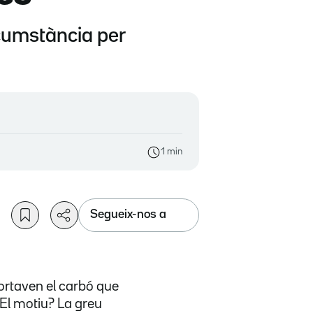
rcumstància per
1 min
Segueix-nos a
portaven el carbó que
 El motiu? La greu