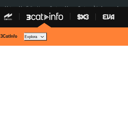
a a Meta
Mor Felipe Lipe
Ceuta
Menors Ceuta
Àtic Ayuso
Aparca
 3CatInfo
Explora