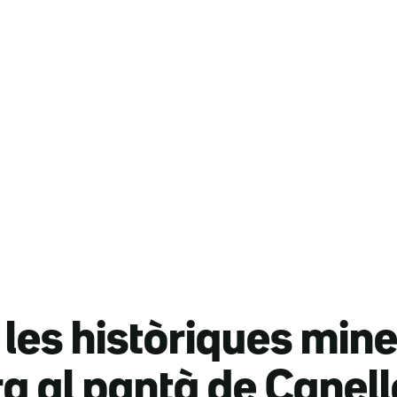
 les històriques min
ra al pantà de Canel