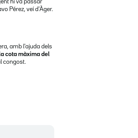
gent hi va passar
vo Pérez, veí d'Àger.
vera, amb l'ajuda dels
 la cota màxima del
al congost.