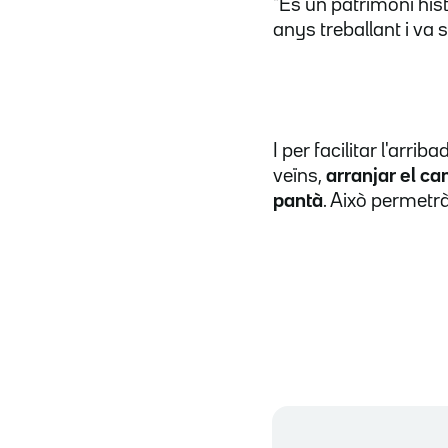
"És un patrimoni hist
anys treballant i va 
I per facilitar l'arr
veïns,
arranjar el ca
pantà
. Això permetrà