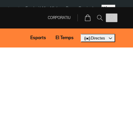
Més
ment agost
Fundació Mas Miró
eBay
Perpinyà
CORPORATIU
Esports
El Temps
Directes