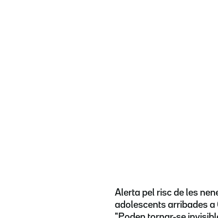
Alerta pel risc de les nene
adolescents arribades a 
"Poden tornar-se invisibl