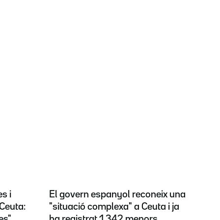
s i
El govern espanyol reconeix una
Ceuta:
"situació complexa" a Ceuta i ja
es"
ha registrat 1.342 menors