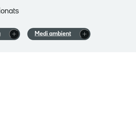
ionats
a
Medi ambient