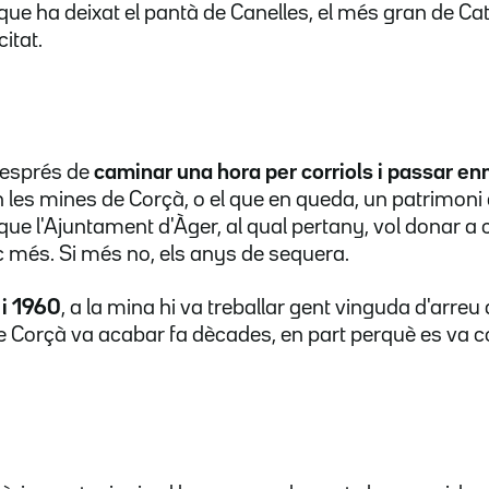
que ha deixat el pantà de Canelles, el més gran de Ca
itat.
 després de
caminar una hora per corriols i passar en
 les mines de Corçà, o el que en queda, un patrimoni
 que l'Ajuntament d'Àger, al qual pertany, vol donar a c
ic més. Si més no, els anys de sequera.
 i 1960
, a la mina hi va treballar gent vinguda d'arreu
de Corçà va acabar fa dècades, en part perquè es va c