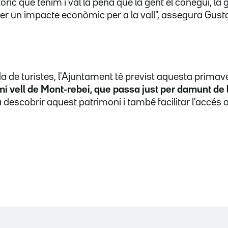
òric que tenim i val la pena que la gent el conegui, la 
ser un impacte econòmic per a la vall", assegura Gusta
ibada de turistes, l'Ajuntament té previst aquesta prima
mí vell de Mont-rebei, que passa just per damunt de
 descobrir aquest patrimoni i també facilitar l'accés 