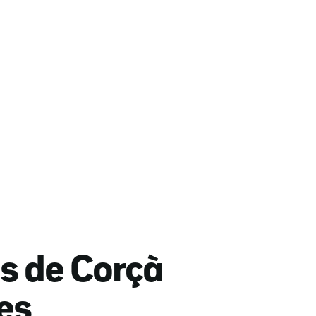
es de Corçà
les