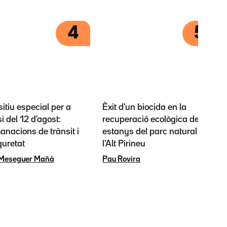
4
5
itiu especial per a
Èxit d'un biocida en la
si del 12 d'agost:
recuperació ecològica dels
nacions de trànsit i
estanys del parc natural de
guretat
l'Alt Pirineu
 Meseguer Mañá
Pau Rovira