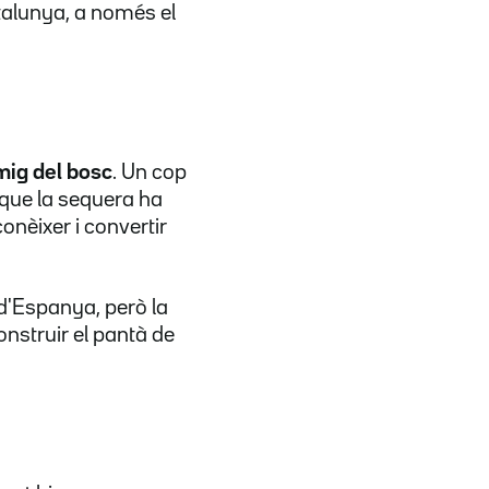
talunya, a només el
mig del bosc
. Un cop
 que la sequera ha
onèixer i convertir
 d'Espanya, però la
onstruir el pantà de