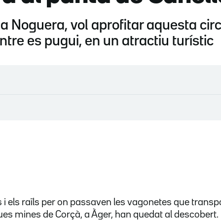
la Noguera, vol aprofitar aquesta ci
tre es pugui, en un atractiu turístic
s i els raïls per on passaven les vagonetes que trans
igues mines de Corçà, a Àger, han quedat al descobert.