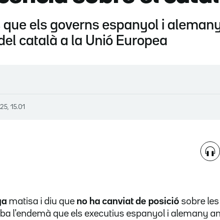
s que els governs espanyol i alemany
t del català a la Unió Europea
25, 15.01
ya
matisa i diu que
no ha canviat de posició
sobre les
riba l'endemà que els executius espanyol i alemany a