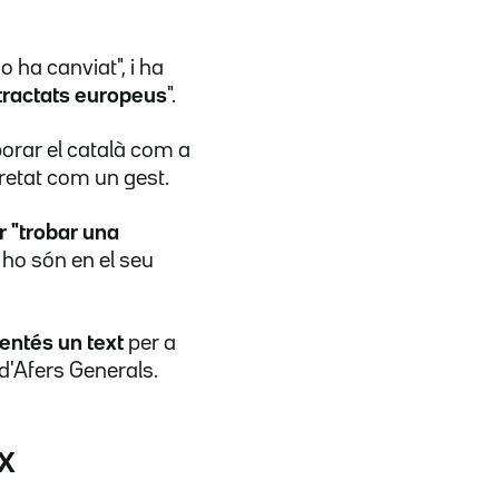
 ha canviat", i ha
 tractats europeus
".
porar el català com a
pretat com un gest.
r "trobar una
a ho són en el seu
ntés un text
per a
d'Afers Generals.
x