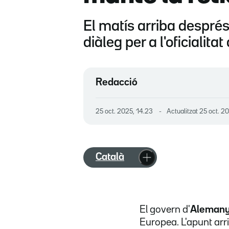
El matís arriba despré
diàleg per a l'oficialita
Redacció
25 oct. 2025, 14.23
Actualitzat
25 oct. 20
Català
El govern d'
Aleman
Europea. L'apunt ar