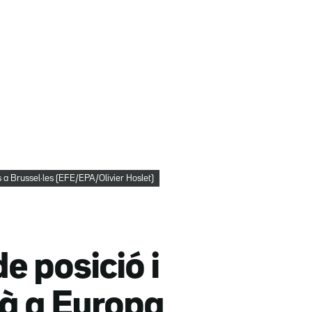
s a Brussel·les (EFE/EPA/Olivier Hoslet)
e posició i
là a Europa