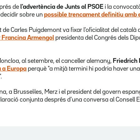
sprés de
l'advertència de Junts al PSOE
i la convocatò
 decidir sobre un
possible trencament definitiu amb 
t de Carles Puigdemont va fixar l'oficialitat del catal
r
Francina Armengol
presidenta del Congrés dels Diput
oncloa, al setembre, el canceller alemany,
Friedrich
là a Europa
perquè "a mitjà termini hi podria haver un
.
, a Brussel·les, Merz i el president del govern espan
laració conjunta després d'una conversa al Consell 