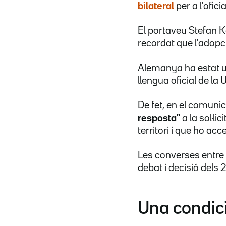
bilateral
per a l'ofici
El portaveu Stefan Ko
recordat que l'adopc
Alemanya ha estat u
llengua oficial de la
De fet, en el comuni
resposta"
a la sol·l
territori i que ho ac
Les converses entre 
debat i decisió dels
Una condic