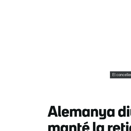
El cancelle
Alemanya diu
manté la ret