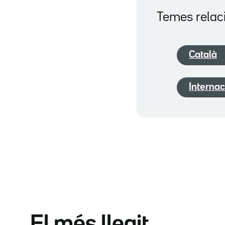
Temes relac
Català
Internac
El més llegit