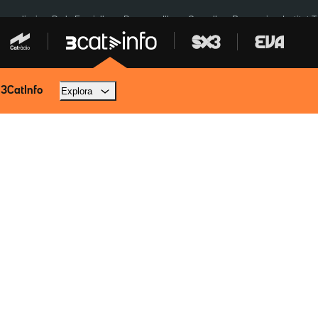
res eclipsi
De la Espriella
Dos anys Illa
Granollers Paraguai
Institut 
 3CatInfo
Explora