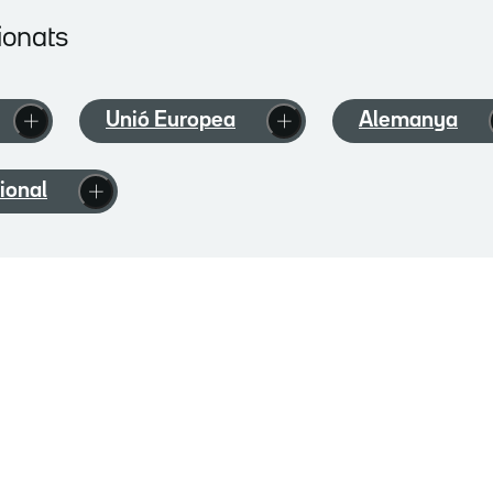
ionats
Unió Europea
Alemanya
ional