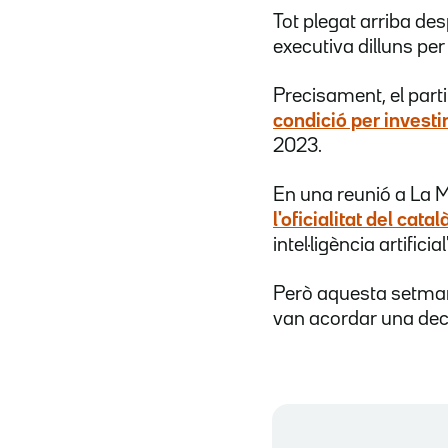
Tot plegat arriba de
executiva dilluns per
Precisament, el parti
condició per investi
2023.
En una reunió a La M
l'oficialitat del cata
intel·ligència artificial"
Però aquesta setmana
van acordar una dec