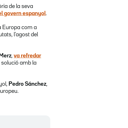
ria de la seva
el govern espanyol
.
à a Europa com a
ats, l'agost del
 Merz
,
va refredar
a solució amb la
yol,
Pedro Sánchez
,
Europeu.