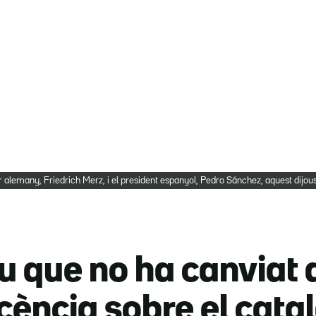
r alemany, Friedrich Merz, i el president espanyol, Pedro Sánchez, aquest dijou
 que no ha canviat d
icència sobre el cata