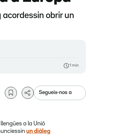
 acordessin obrir un
1 min
Segueix-nos a
 llengües a la Unió
nunciessin
un diàleg