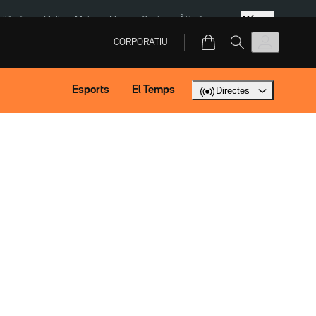
Més
Tailàndia
Multa a Meta
Menors Ceuta
Àtic Ayuso
CORPORATIU
Esports
El Temps
Directes