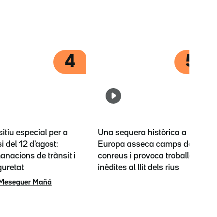
4
5
itiu especial per a
Una sequera històrica a
si del 12 d'agost:
Europa asseca camps de
nacions de trànsit i
conreus i provoca troballes
guretat
inèdites al llit dels rius
 Meseguer Mañá