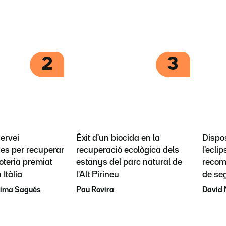
2
3
servei
Èxit d'un biocida en la
Dispos
es per recuperar
recuperació ecològica dels
l'eclip
loteria premiat
estanys del parc natural de
recoma
 Itàlia
l'Alt Pirineu
de se
rima Sagués
Pau Rovira
David