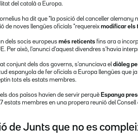
alitat del català a Europa.
rnelius ha dit que "la posició del canceller alemany no
ió de noves llengües oficials "requereix
modificar els
n dels socis europeus
més reticents
fins ara a incor
 UE. Per això, l'anunci d'aquest divendres s'havia inter
cat conjunt dels dos governs, s'anunciava el
diàleg pe
icitud espanyola de fer oficials a Europa llengües que j
ceptin tots els estats membres.
els dos països havien de servir perquè
Espanya prese
 27 estats membres en una propera reunió del Consell 
ió de Junts que no es complei