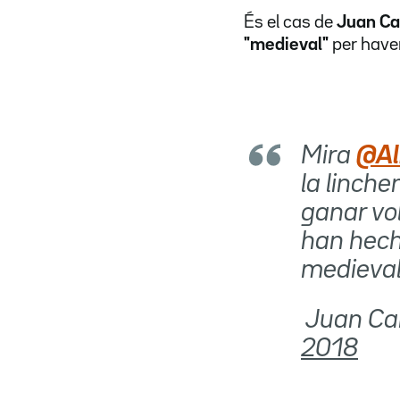
És el cas de
Juan Ca
"medieval"
per haver
Mira
@Al
la linche
ganar vot
han hecho
medieval
 Juan C
2018