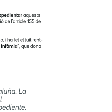
xpedientar
aquests
ó de l'article 155 de
, i ha fet el tuit fent-
 infàmia"
, que dona
luña. La
l
pediente.