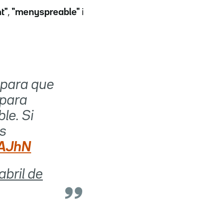
t"
,
"menyspreable"
i
e para que
 para
le. Si
es
EAJhN
abril de