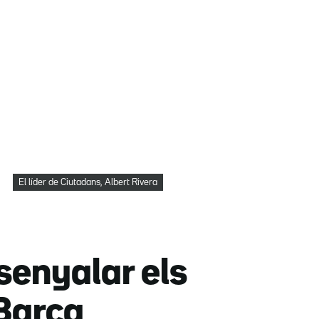
El líder de Ciutadans, Albert Rivera
ssenyalar els
 Barca