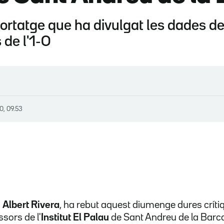
portatge que ha divulgat les dades d
 de l'1-O
0, 09.53
,
Albert Rivera
, ha rebut aquest diumenge dures críti
sors de l'
Institut El Palau
de Sant Andreu de la Barc