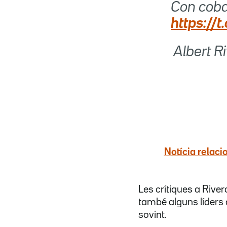
Con coba
https://
 Albert 
Notícia relaci
Les crítiques a River
també alguns líders
sovint.