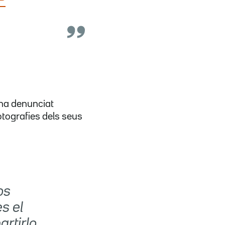
P
e ha denunciat
otografies dels seus
os
s el
rtirlo,