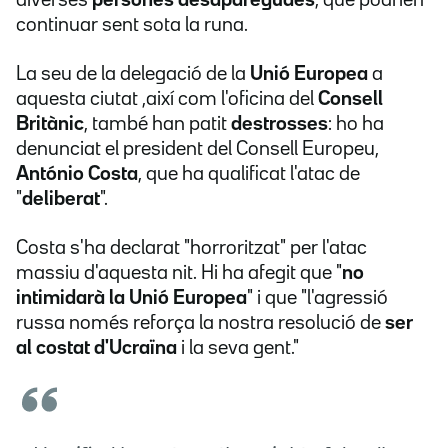
diverses
persones desaparegudes
, que podrien
continuar sent sota la runa.
La seu de la delegació de la
Unió Europea
a
aquesta ciutat ,així com l'oficina del
Consell
Britànic
, també han patit
destrosses
: ho ha
denunciat el president del Consell Europeu,
António Costa
, que ha qualificat l'atac de
"
deliberat
".
Costa s'ha declarat "horroritzat" per l'atac
massiu d'aquesta nit. Hi ha afegit que "
no
intimidarà la Unió Europea
" i que "l'agressió
russa només reforça la nostra resolució de
ser
al costat d'Ucraïna
i la seva gent."