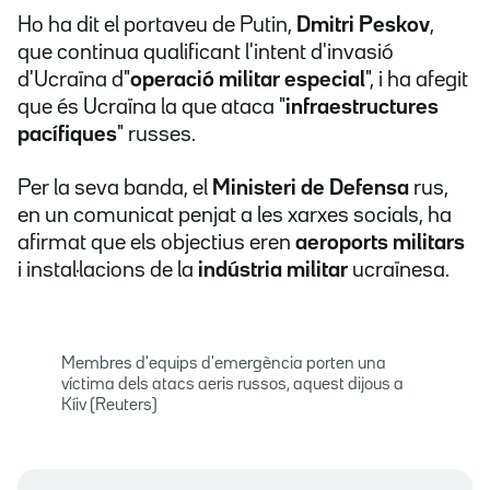
Ho ha dit el portaveu de Putin,
Dmitri Peskov
,
que continua qualificant l'intent d'invasió
d'Ucraïna d"
operació militar especial
", i ha afegit
que és Ucraïna la que ataca "
infraestructures
pacífiques
" russes.
Per la seva banda, el
Ministeri de Defensa
rus,
en un comunicat penjat a les xarxes socials, ha
afirmat que els objectius eren
aeroports militars
i instal·lacions de la
indústria militar
ucraïnesa.
Membres d'equips d'emergència porten una
víctima dels atacs aeris russos, aquest dijous a
Kíiv (Reuters)