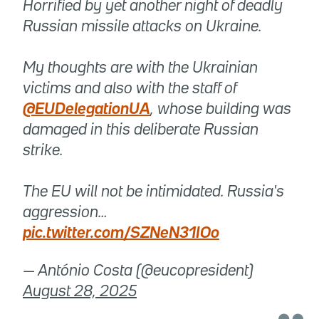
Horrified by yet another night of deadly
Russian missile attacks on Ukraine.
My thoughts are with the Ukrainian
victims and also with the staff of
@EUDelegationUA
, whose building was
damaged in this deliberate Russian
strike.
The EU will not be intimidated. Russia's
aggression…
pic.twitter.com/SZNeN31IOo
— António Costa (@eucopresident)
August 28, 2025