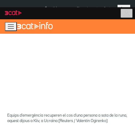
Anar
Anar
Més
a
al
És notícia:
Pluges Inuncat
Ceuta
la
contingut
navegació
principal
Equips d'emergència recuperen el cos d'una persona a sota de la runa,
aquest dijous a Kíiv, a Ucraïna (Reuters / Valentin Ogirenko)