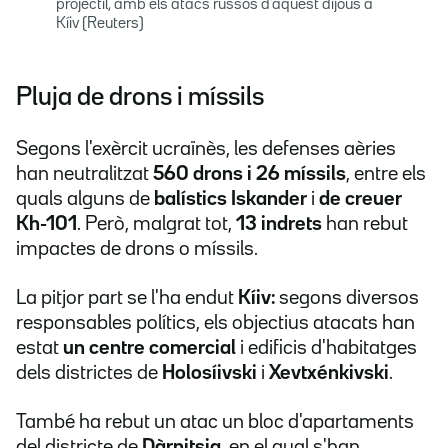
projectil, amb els atacs russos d'aquest dijous a
Kíiv (Reuters)
Pluja de drons i míssils
Segons l'exèrcit ucraïnès, les defenses aèries
han neutralitzat
560 drons i 26 míssils
, entre els
quals alguns de
balístics Iskander
i
de creuer
Kh-101
. Però, malgrat tot,
13 indrets
han rebut
impactes de drons o míssils.
La pitjor part se l'ha endut
Kíiv:
segons diversos
responsables polítics, els objectius atacats han
estat
un centre comercial
i edificis d'habitatges
dels districtes de
Holosíivski
i
Xevtxénkivski
.
També ha rebut un atac un bloc d'apartaments
del districte de
Dàrnitsia
, en el qual s'han