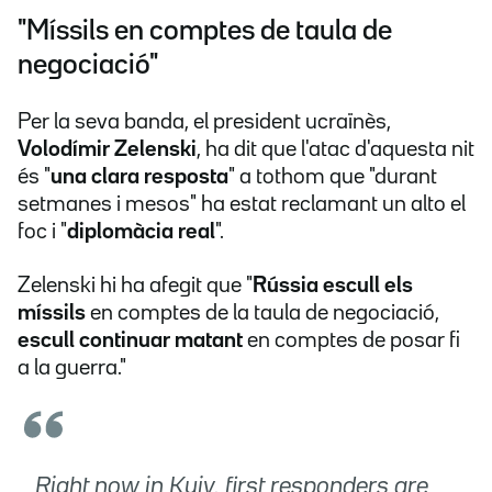
"Míssils en comptes de taula de
negociació"
Per la seva banda, el president ucraïnès,
Volodímir Zelenski
, ha dit que l'atac d'aquesta nit
és "
una clara resposta
" a tothom que "durant
setmanes i mesos" ha estat reclamant un alto el
foc i "
diplomàcia real
".
Zelenski hi ha afegit que
"
Rússia escull els
míssils
en comptes de la taula de negociació,
escull
continuar matant
en comptes de posar fi
a la guerra."
Right now in Kyiv, first responders are