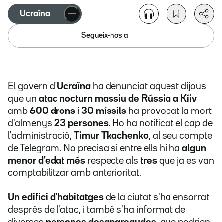
Ucraïna
Segueix-nos a
El govern d
'Ucraïna
ha denunciat aquest dijous
que un
atac nocturn massiu de Rússia a Kíiv
amb
600 drons
i
30 míssils
ha provocat la mort
d'almenys
23 persones
.
Ho ha notificat el cap de
l'administració,
Timur Tkachenko
, al seu compte
de Telegram. No precisa si entre ells hi ha
algun
menor d'edat més
respecte als
tres
que ja es van
comptabilitzar amb anterioritat.
Un edifici d'habitatges
de la ciutat s'ha ensorrat
després de l'atac, i també s'ha informat de