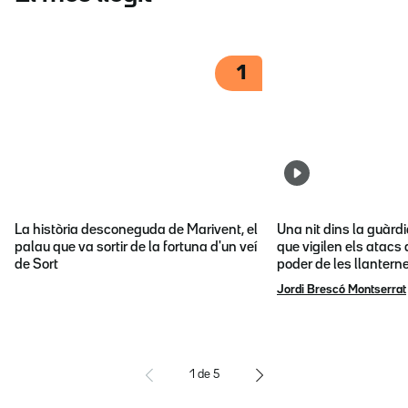
1
La història desconeguda de Marivent, el
Una nit dins la guàrd
palau que va sortir de la fortuna d'un veí
que vigilen els atacs 
de Sort
poder de les llantern
Jordi Brescó Montserrat
1
de
5