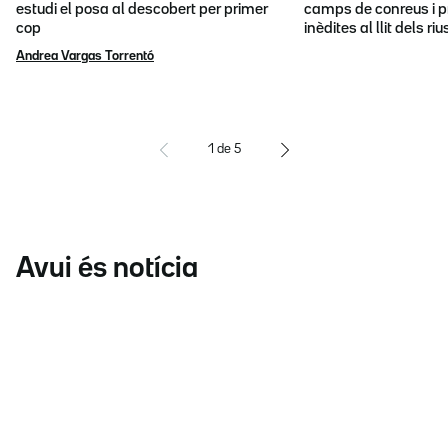
estudi el posa al descobert per primer
camps de conreus i p
cop
inèdites al llit dels riu
Andrea Vargas Torrentó
1
de
5
Avui és notícia