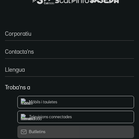
Corporatiu
Contacta'ns
Llengua
Troba'ns a
Mòbils i tauletes
Televisions connectades
Butlletins