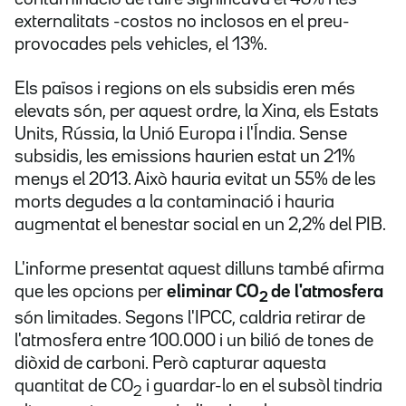
externalitats -costos no inclosos en el preu-
provocades pels vehicles, el 13%.
Els països i regions on els subsidis eren més
elevats són, per aquest ordre, la Xina, els Estats
Units, Rússia, la Unió Europa i l'Índia. Sense
subsidis, les emissions haurien estat un 21%
menys el 2013. Això hauria evitat un 55% de les
morts degudes a la contaminació i hauria
augmentat el benestar social en un 2,2% del PIB.
L'informe presentat aquest dilluns també afirma
que les opcions per
eliminar CO
de l'atmosfera
2
són limitades. Segons l'IPCC, caldria retirar de
l'atmosfera entre 100.000 i un bilió de tones de
diòxid de carboni. Però capturar aquesta
quantitat de CO
i guardar-lo en el subsòl tindria
2