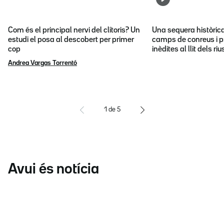
Com és el principal nervi del clítoris? Un
Una sequera històric
estudi el posa al descobert per primer
camps de conreus i p
cop
inèdites al llit dels riu
Andrea Vargas Torrentó
1
de
5
Avui és notícia