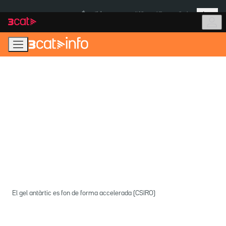
Anar
Anar
Més
a
al
És notícia:
Itàlia
Ulleres eclipsi
la
contingut
navegació
principal
El gel antàrtic es fon de forma accelerada (CSIRO)