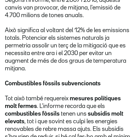
Segons l'informe, entre 2007 i 2016, aquests
canvis van provocar, de mitjana, l'emissió de
4.700 milions de tones anuals.
Això significa al voltant del 12% de les emissions
totals. Potenciar els sistemes naturals ja
permetria assolir un terç de la mitigació que es
necessita entre ara i el 2030 per evitar un
augment de més de dos graus de temperatura
mitjana.
Combustibles fòssils subvencionats
Tot això també requereix
mesures polítiques
molt fermes
. L'informe recorda que els
combustibles fòssils
tenen uns
subsidis molt
elevats
, tot i que sovint es culpi les energies
renovables de rebre massa ajuts. Els subsidis
s'haurien de reduir, si bé cal fer-ho amb el mínim