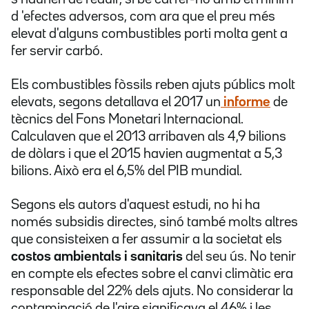
d 'efectes adversos, com ara que el preu més
elevat d'alguns combustibles porti molta gent a
fer servir carbó.
Els combustibles fòssils reben ajuts públics molt
elevats, segons detallava el 2017 un
informe
de
tècnics del Fons Monetari Internacional.
Calculaven que el 2013 arribaven als 4,9 bilions
de dòlars i que el 2015 havien augmentat a 5,3
bilions. Això era el 6,5% del PIB mundial.
Segons els autors d'aquest estudi, no hi ha
només subsidis directes, sinó també molts altres
que consisteixen a fer assumir a la societat els
costos ambientals i sanitaris
del seu ús. No tenir
en compte els efectes sobre el canvi climàtic era
responsable del 22% dels ajuts. No considerar la
contaminació de l'aire significava el 46% i les