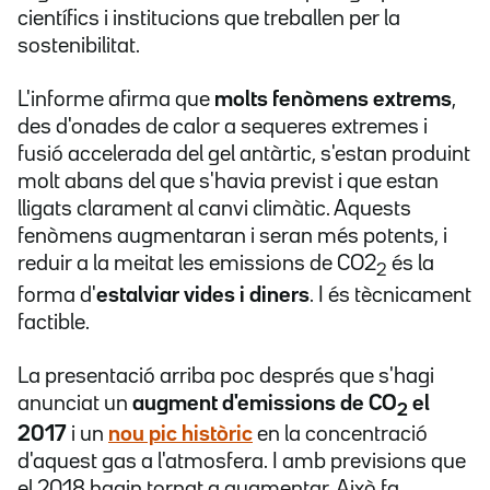
científics i institucions que treballen per la
sostenibilitat.
L'informe afirma que
molts fenòmens extrems
,
des d'onades de calor a sequeres extremes i
fusió accelerada del gel antàrtic, s'estan produint
molt abans del que s'havia previst i que estan
lligats clarament al canvi climàtic. Aquests
fenòmens augmentaran i seran més potents, i
reduir a la meitat les emissions de CO2
és la
2
forma d'
estalviar vides i diners
. I és tècnicament
factible.
La presentació arriba poc després que s'hagi
anunciat un
augment d'emissions de CO
el
2
2017
i un
nou pic històric
en la concentració
d'aquest gas a l'atmosfera. I amb previsions que
el 2018 hagin tornat a augmentar. Això fa