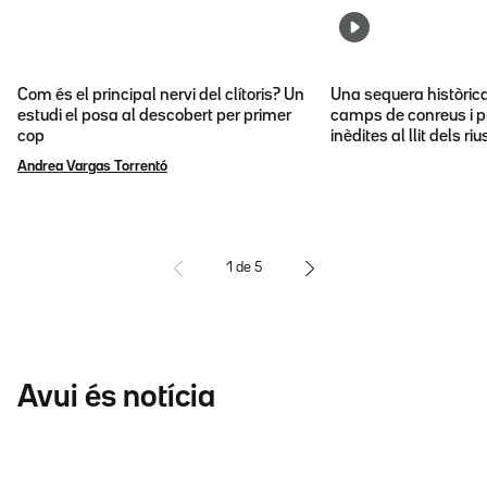
Com és el principal nervi del clítoris? Un
Una sequera històric
estudi el posa al descobert per primer
camps de conreus i p
cop
inèdites al llit dels riu
Andrea Vargas Torrentó
1
de
5
Avui és notícia