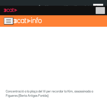
Anar
Anar
Més
a
al
És notícia:
Itàlia
Ulleres eclipsi
la
contingut
navegació
principal
Concentració a la plaça del Vi per recordar la Kim, assassinada a
Figueres (Berta Artigas Fontàs)