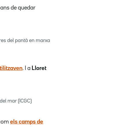
ans de quedar
res del pantà en marxa
ilitzaven
. I a
Lloret
 del mar (ICGC)
 com
els camps de