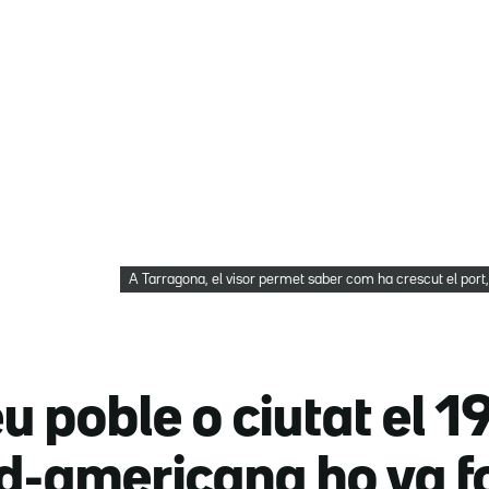
A Tarragona, el visor permet saber com ha crescut el port,
u poble o ciutat el 
rd-americana ho va f