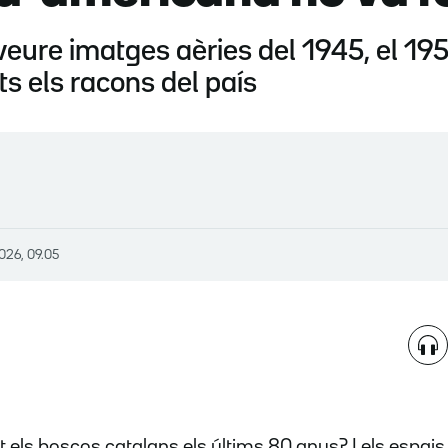
eure imatges aèries del 1945, el 1956 i
ts els racons del país
026, 09.05
els boscos catalans els últims 80 anys? I els espais