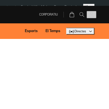
Més
ment agost
Fundació Mas Miró
eBay
Perpinyà
CORPORATIU
Esports
El Temps
Directes