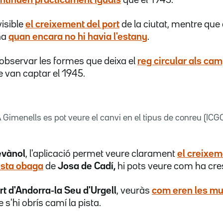
isible
el creixement del port
de la ciutat, mentre que
na
quan encara no hi havia l'estany
.
 observar les formes que deixa el
reg circular als ca
e van captar el 1945.
 Gimenells es pot veure el canvi en el tipus de conreu (ICG
vànol
, l'aplicació permet veure clarament
el creixem
sta obaga
de
Josa de Cadí,
hi pots veure com ha cres
t d'Andorra-la Seu d'Urgell
, veuràs
com eren les mu
s'hi obrís camí la pista.