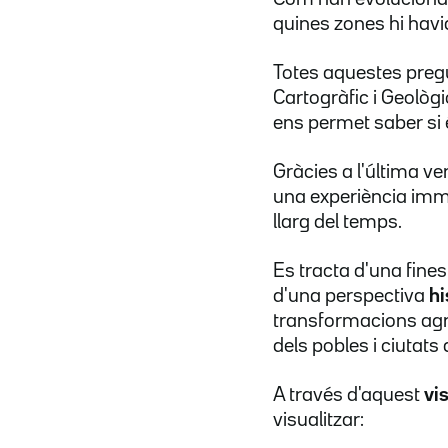
quines zones hi havi
Totes aquestes preg
Cartogràfic i Geològ
ens permet saber si é
Gràcies a l'última ver
una experiència imme
llarg del temps.
Es tracta d'una fine
d'una perspectiva
hi
transformacions agríc
dels pobles i ciutats
A través d'aquest
vi
visualitzar: