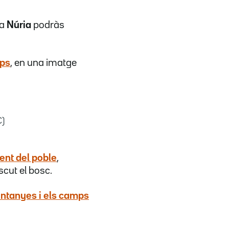
 a
Núria
podràs
mps
, en una imatge
C)
ent del poble
,
cut el bosc.
ntanyes i els camps