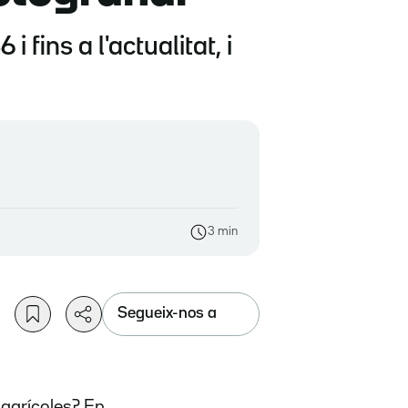
 fins a l'actualitat, i
3 min
Segueix-nos a
 agrícoles? En