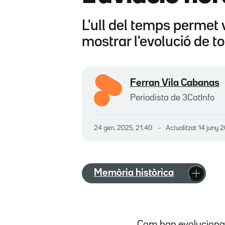
L'ull del temps permet v
mostrar l'evolució de to
Ferran Vila Cabanas
Periodista de 3CatInfo
24 gen. 2025, 21.40
Actualitzat
14 juny 2
Memòria històrica
Com han evolucionat 