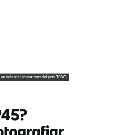
 un dels més importants del país (ICGC)
1945?
otografiar