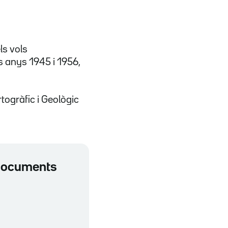
ls vols
s anys 1945 i 1956,
rtogràfic i Geològic
 documents