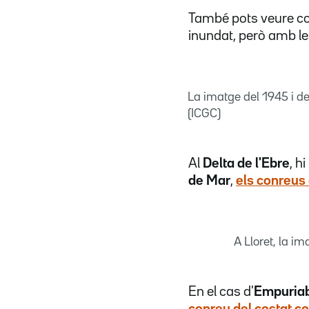
També pots veure c
inundat, però amb le
La imatge del 1945 i d
(ICGC)
Al
Delta de l'Ebre
, h
de Mar
,
els conreus 
A Lloret, la i
En el cas d'
Empuria
conreu del costat c