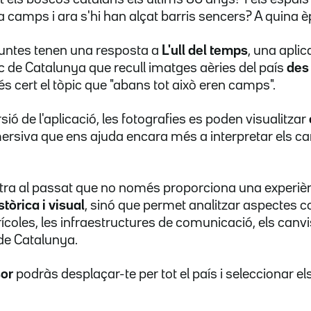
a camps i ara s'hi han alçat barris sencers? A quina
untes tenen una resposta a
L'ull del temps
, una aplica
ic de Catalunya que recull imatges aèries del país
des 
s cert el tòpic que "abans tot això eren camps".
sió de l'aplicació, les fotografies es poden visualitzar
rsiva que ens ajuda encara més a interpretar els can
stra al passat que no només proporciona una experiè
stòrica i visual
, sinó que permet analitzar aspectes c
oles, les infraestructures de comunicació, els canvis 
 de Catalunya.
sor
podràs desplaçar-te per tot el país i seleccionar e