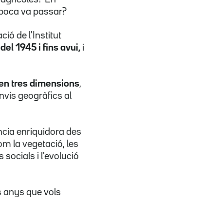
 època va passar?
ció de l'Institut
del 1945 i fins avui,
i
en tres dimensions
,
vis geogràfics al
ncia enriquidora des
om la vegetació, les
socials i l'evolució
ls anys que vols