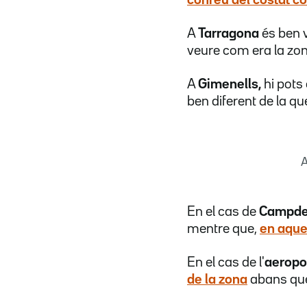
A
Tarragona
és ben v
veure com era la zo
A
Gimenells,
hi pots
ben diferent de la qu
A
En el cas de
Campde
mentre que,
en aque
En el cas de l'
aeropor
de la zona
abans que 