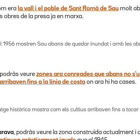
om era
la vall i el poble de Sant Romà de Sau
molt ab
s obres de la presa ja en marxa.
el 1956 mostren Sau abans de quedar inundat i amb les ob
i podràs veure
zones ara conreades que abans no s'ut
arribaven fins a la línia de costa
on ara hi ha cases.
matge històrica mostra com els cultius arribaven fins a tocar
brava
, podràs veure la zona construïda actualment i
ontinuen pràcticament iguals
que el 1945.