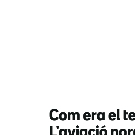
Com era el te
L'aviació no