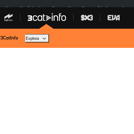
a a Meta
Mor Felipe Lipe
Ceuta
Menors Ceuta
Àtic Ayuso
Aparca
 3CatInfo
Explora