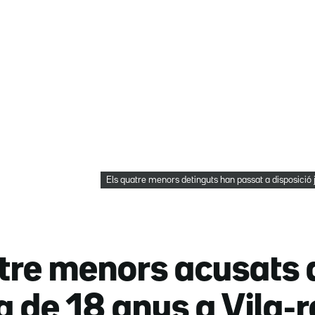
Els quatre menors detinguts han passat a disposició 
re menors acusats d
a de 18 anys a Vila-r