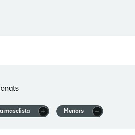
ionats
a masclista
Menors