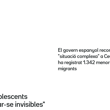
El govern espanyol reco
"situació complexa" a Ceu
ha registrat 1.342 meno
migrants
dolescents
r-se invisibles"