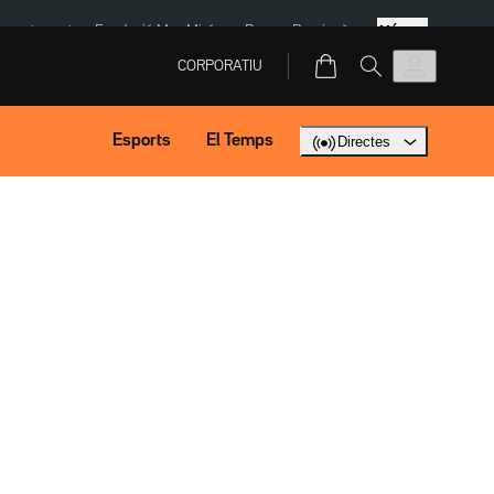
Més
ment agost
Fundació Mas Miró
eBay
Perpinyà
CORPORATIU
Esports
El Temps
Directes