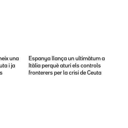
neix una
Espanya llança un ultimàtum a
ta i ja
Itàlia perquè aturi els controls
rs
fronterers per la crisi de Ceuta