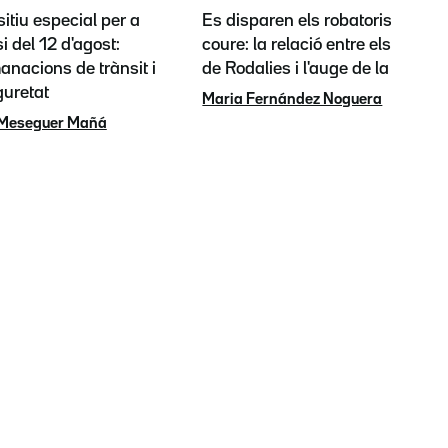
itiu especial per a
Es disparen els robatoris de
si del 12 d'agost:
coure: la relació entre els talls
nacions de trànsit i
de Rodalies i l'auge de la IA
guretat
Maria Fernández Noguera
 Meseguer Mañá