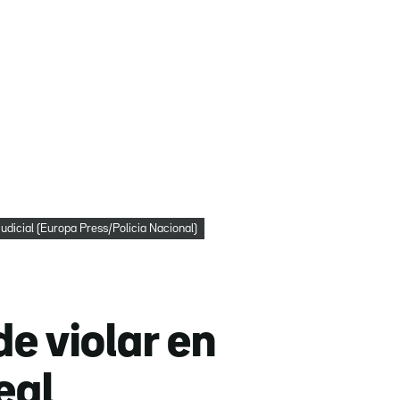
judicial (Europa Press/Policia Nacional)
e violar en
eal