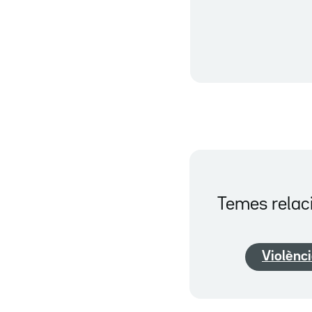
Temes relac
Violènci