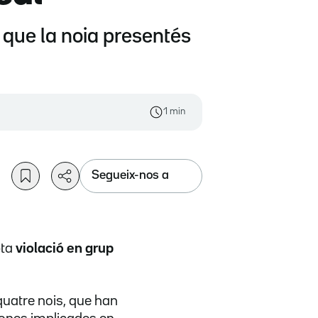
s que la noia presentés
1 min
Segueix-nos a
pta
violació en grup
 quatre nois, que han