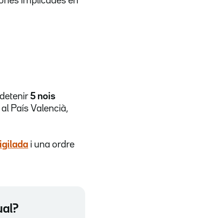
sones implicades en
detenir
5 nois
 al País Valencià,
igilada
i una ordre
ual?