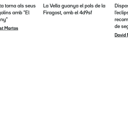
ta torna als seus
La Vella guanya el pols de la
Dispos
olins amb "El
Firagost, amb el 4d9sf
l'eclip
any"
recoma
de se
st Martos
David