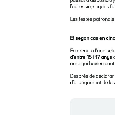
passat a disposició 
l'agressió, segons fo
Les festes patronals
El segon cas en cinc
Fa menys d'una setm
d'entre 15 i 17 anys
a
amb qui havien cont
Després de declarar 
d'allunyament de les