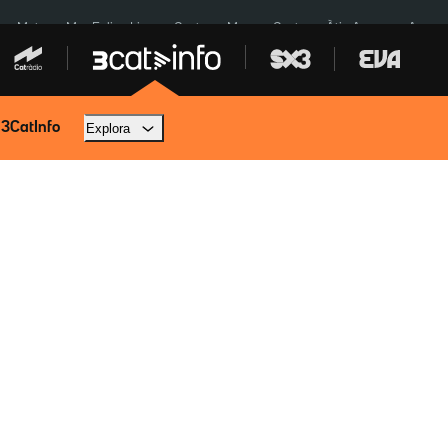
a a Meta
Mor Felipe Lipe
Ceuta
Menors Ceuta
Àtic Ayuso
Aparca
 3CatInfo
Explora