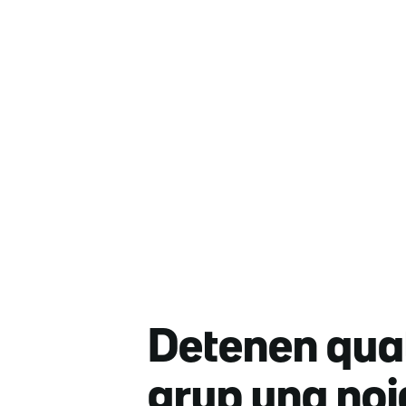
Detenen quat
grup una noi