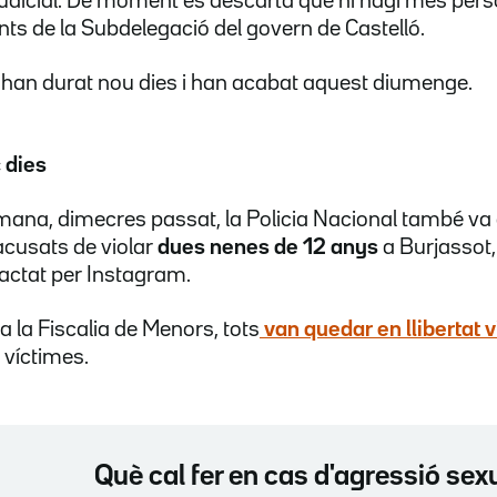
judicial. De moment es descarta que hi hagi més per
nts de la Subdelegació del govern de Castelló.
 han durat nou dies i han acabat aquest diumenge.
 dies
ana, dimecres passat, la Policia Nacional també va 
cusats de violar
dues nenes de 12 anys
a Burjassot,
actat per Instagram.
a la Fiscalia de Menors, tots
van quedar en llibertat v
 víctimes.
Què cal fer en cas d'agressió sex