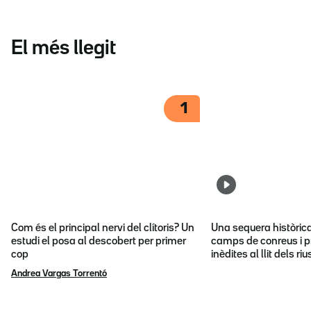
El més llegit
1
Com és el principal nervi del clítoris? Un
Una sequera històric
estudi el posa al descobert per primer
camps de conreus i p
cop
inèdites al llit dels riu
Andrea Vargas Torrentó