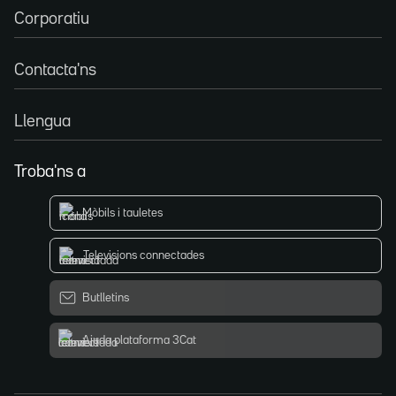
Corporatiu
Contacta'ns
Llengua
Troba'ns a
Mòbils i tauletes
Televisions connectades
Butlletins
Ajuda plataforma 3Cat