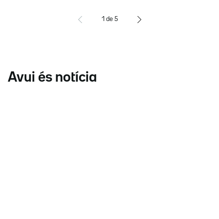
1
de
5
Avui és notícia