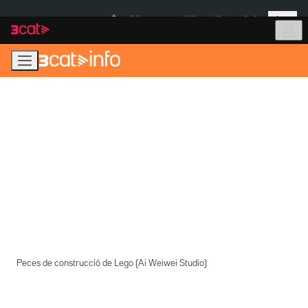
Anar
Anar
Més
a
al
És notícia:
Itàlia
Ulleres eclipsi
la
contingut
navegació
principal
Peces de construcció de Lego (Ai Weiwei Studio)