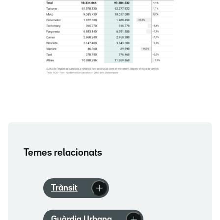
Temes relacionats
Trànsit
Guàrdia Urbana