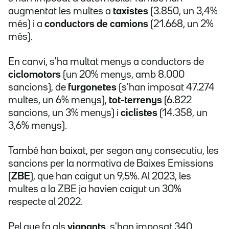
augmentat les multes a
taxistes
(3.850, un 3,4%
més) i a
conductors de camions
(21.668, un 2%
més).
En canvi, s'ha multat menys a conductors de
ciclomotors
(un 20% menys, amb 8.000
sancions), de
furgonetes
(s'han imposat 47.274
multes, un 6% menys),
tot-terrenys
(6.822
sancions, un 3% menys) i
ciclistes
(14.358, un
3,6% menys).
També han baixat, per segon any consecutiu, les
sancions per la normativa de Baixes Emissions
(
ZBE
), que han caigut un 9,5%. Al 2023, les
multes a la ZBE ja havien caigut un 30%
respecte al 2022.
Pel que fa als
vianants
, s'han imposat 340