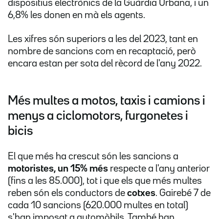
dispositius electrònics de la Guàrdia Urbana, i un
6,8% les donen en mà els agents.
Les xifres són superiors a les del 2023, tant en
nombre de sancions com en recaptació, però
encara estan per sota del rècord de l'any 2022.
Més multes a motos, taxis i camions i
menys a ciclomotors, furgonetes i
bicis
El que més ha crescut són les sancions a
motoristes, un 15% més
respecte a l'any anterior
(fins a les 85.000), tot i que els que més multes
reben són els conductors de
cotxes
. Gairebé 7 de
cada 10 sancions (620.000 multes en total)
s'han imposat a automòbils. També han