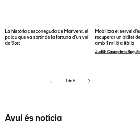
La història desconeguda de Marivent, el
Mobilitza el servei d
palau que va sortir de la fortuna d'un veí
recuperar un bitllet d
de Sort
amb 1 milió a Itàlia
Judith Casaprima Sagué
1
de
5
Avui és notícia