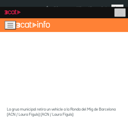
Anar
Anar
Més
a
al
És notícia:
Itàlia
Ulleres eclipsi
la
contingut
navegació
principal
La grua municipal retira un vehicle a la Ronda del Mig de Barcelona
(ACN / Laura Fíguls) (ACN / Laura Fíguls)