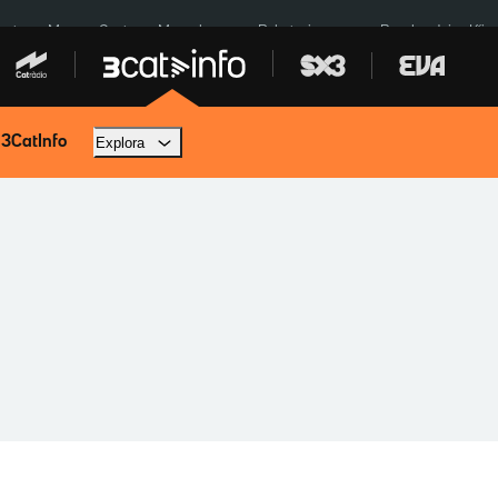
euta
Menors Ceuta
Mercabarna
Robatoris coure
Bombardejos Kíiv
 3CatInfo
Explora