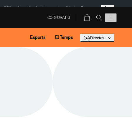
Més
ERC
SpaceX
Isaki Lacuesta
Sánchez Europa
CORPORATIU
Esports
El Temps
Directes