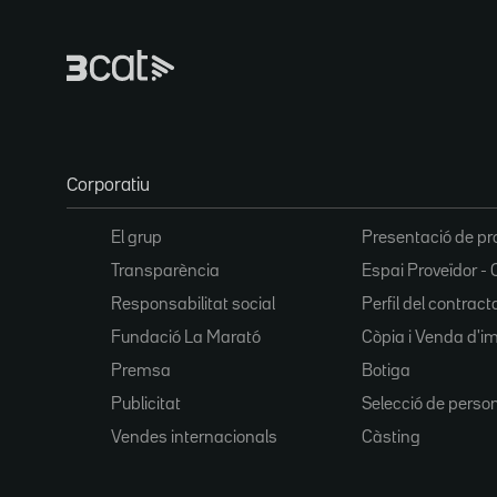
Corporatiu
El grup
Presentació de pr
Transparència
Espai Proveïdor - 
Responsabilitat social
Perfil del contract
Fundació La Marató
Còpia i Venda d'i
Premsa
Botiga
Publicitat
Selecció de perso
Vendes internacionals
Càsting