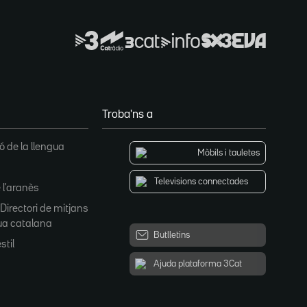
Troba'ns a
 de la llengua
Mòbils i tauletes
Televisions connectades
 l'aranès
 Directori de mitjans
ua catalana
Butlletins
stil
Ajuda plataforma 3Cat