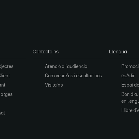
Contacta'ns
Llengua
ojectes
Atenció a l'audiència
Promoció
Client
Com veure'ns i escoltar-nos
ésAdir
ant
Visita'ns
Espai de
matges
Bon dia.
en lleng
Llibre d'e
nal