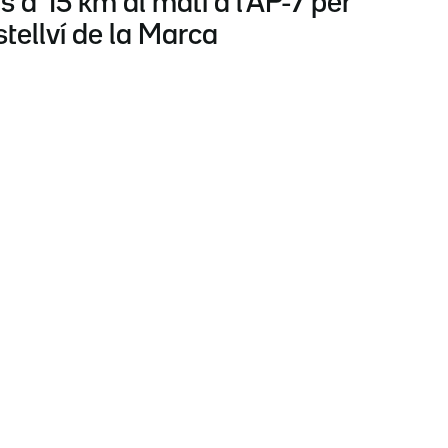
s a 15 km al matí a l'AP-7 per
tellví de la Marca