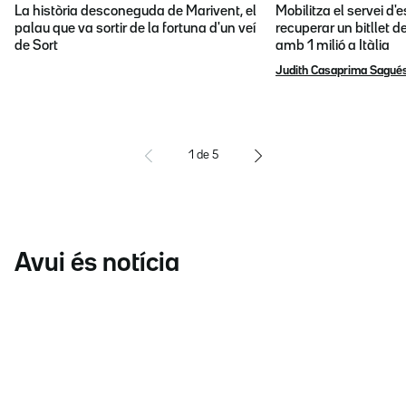
La història desconeguda de Marivent, el
Mobilitza el servei d
palau que va sortir de la fortuna d'un veí
recuperar un bitllet d
de Sort
amb 1 milió a Itàlia
Judith Casaprima Sagué
1
de
5
Avui és notícia