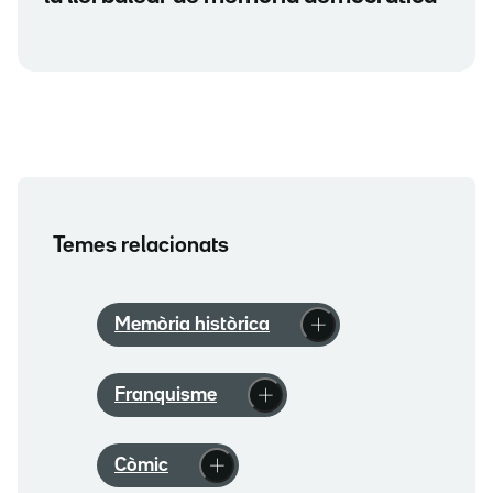
Temes relacionats
Memòria històrica
Franquisme
Còmic