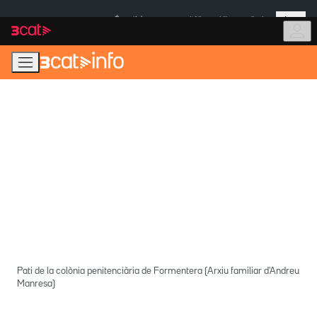
Anar
Anar
Més
a
al
És notícia:
Itàlia
Ulleres eclipsi
la
contingut
navegació
principal
Pati de la colònia penitenciària de Formentera (Arxiu familiar d'Andreu
Manresa)