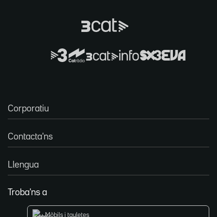
Corporatiu
Contacta'ns
Llengua
Troba'ns a
Mòbils i tauletes