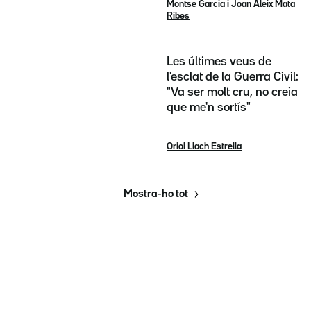
Montse Garcia
i
Joan Aleix Mata
Ribes
Les últimes veus de
l'esclat de la Guerra Civil:
"Va ser molt cru, no creia
que me'n sortís"
Oriol Llach Estrella
Mostra-ho tot