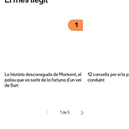
El més llegit
1
La història desconeguda de Marivent, el
12 consells per si la p
palau que va sortir de la fortuna d'un veí
conduint
de Sort
1
de
5