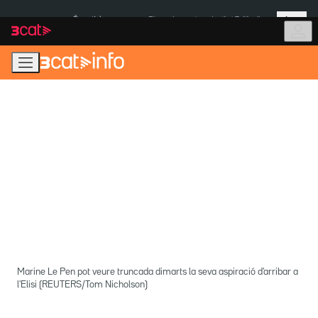
Anar
Anar
Més
a
al
És notícia:
Pluges Inuncat
Institut Tailàndia
la
contingut
navegació
principal
Marine Le Pen pot veure truncada dimarts la seva aspiració d'arribar a
l'Elisi (REUTERS/Tom Nicholson)