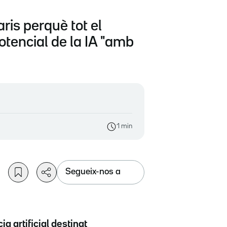
ris perquè tot el
potencial de la IA "amb
1 min
Segueix-nos a
ia artificial destinat