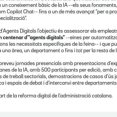
 un coneixement bàsic de la IA --els seus fonaments, "c
 com Copilot Chat-- fins a un de més avançat "per a pr
cialització".
 d'Agents Digitals l'objectiu és assessorar els emplea
n centenar d'"agents digitals"
--eines per automatitz
ns les necessitats específiques de la feina-- i que p
una àrea, un departament o fins i tot per la resta de 
eveu jornades presencials amb presentacions d'exper
anes de la IA, amb 500 participants per edició, amb 
s de treball sectorials, demostracions de casos d'ús j
ca i espais de debat i d'intercanvi entre departaments
art de la reforma digital de l'administració catalana.