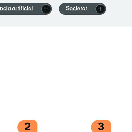
ència artificial
Societat
2
3