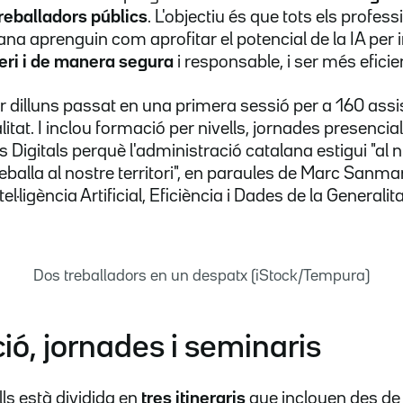
eballadors públics
. L'objectiu és que tots els profes
ana aprenguin com aprofitar el potencial de la IA per 
eri i de manera segura
i responsable, i ser més eficie
ar dilluns passat en una primera sessió per a 160 assi
itat. I inclou formació per nivells, jornades presencial
Digitals perquè l'administració catalana estigui "al n
eballa al nostre territori", en paraules de Marc Sanma
el·ligència Artificial, Eficiència i Dades de la Generalita
Dos treballadors en un despatx (iStock/Tempura)
ó, jornades i seminaris
ls està dividida en
tres itineraris
que inclouen des d