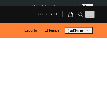
Més
ment agost
Fundació Mas Miró
eBay
Perpinyà
CORPORATIU
Esports
El Temps
Directes