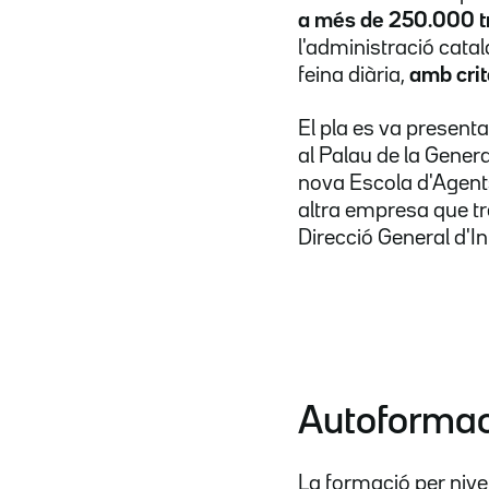
a més de 250.000 tr
l'administració catal
feina diària,
amb crit
El pla es va present
al Palau de la General
nova Escola d'Agents 
altra empresa que tr
Direcció General d'Int
Autoformaci
La formació per nivel