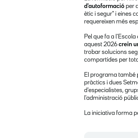
d'autoformació
per a
ètic i segur" i eines
requereixen més espe
Pel que fa a l'Escola
aquest 2026
creïn u
trobar solucions sego
compartides per tota 
El programa també pr
pràctics i dues Setm
d'especialistes, grup
l'administració públi
La iniciativa forma p