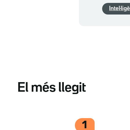
Intel·lig
El més llegit
1