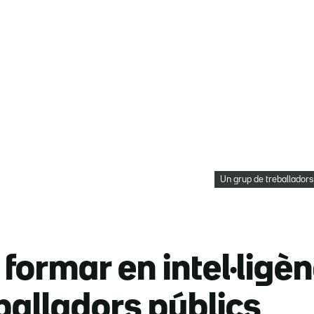
Un grup de treballadors
formar en intel·ligènc
alladors públics