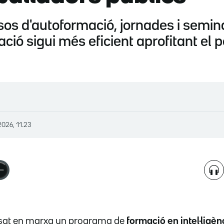
sos d'autoformació, jornades i semina
ció sigui més eficient aprofitant el 
2026, 11.23
osat en marxa un programa de
formació en intel·ligènc