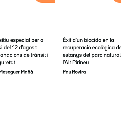
itiu especial per a
Èxit d'un biocida en la
si del 12 d'agost:
recuperació ecològica dels
nacions de trànsit i
estanys del parc natural de
guretat
l'Alt Pirineu
 Meseguer Mañá
Pau Rovira