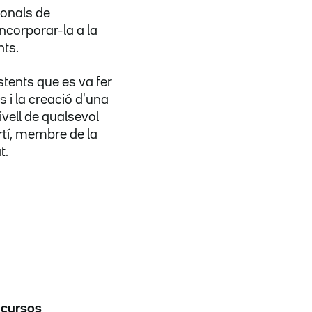
sionals de
incorporar-la a la
nts.
stents que es va fer
s i la creació d'una
ivell de qualsevol
rtí, membre de la
t.
e
cursos