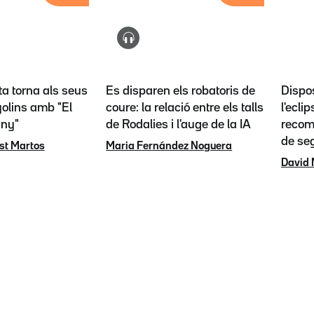
ta torna als seus
Es disparen els robatoris de
Dispos
olins amb "El
coure: la relació entre els talls
l'eclip
any"
de Rodalies i l'auge de la IA
recoma
de se
st Martos
Maria Fernández Noguera
David