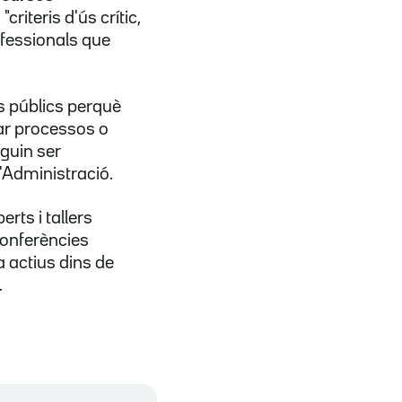
riteris d'ús crític,
ofessionals que
ts públics perquè
ar processos o
uguin ser
l'Administració.
ts i tallers
conferències
a actius dins de
.