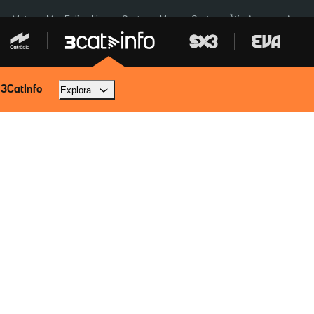
a a Meta
Mor Felipe Lipe
Ceuta
Menors Ceuta
Àtic Ayuso
Aparca
 3CatInfo
Explora