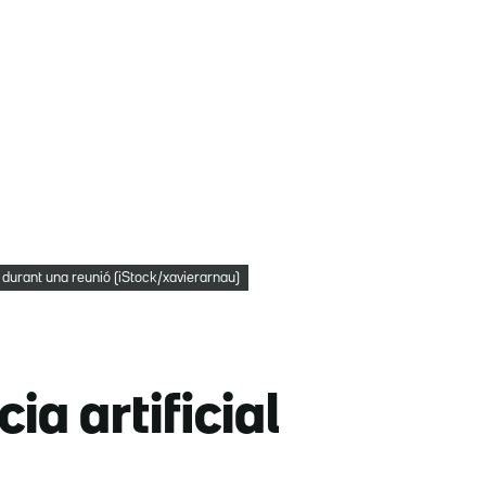
 durant una reunió (iStock/xavierarnau)
ia artificial