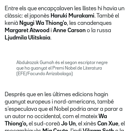
Entre els que encapçalaven les llistes hi havia un
clàssic: el japonès
Haruki Murakami
. També el
kenià
Ngugi Wa Thiong'o
, les canadenques
Margaret Atwood
i
Anne Carson
o la russa
Ljudmila Ulitskaia
.
Abdulrazak Gurnah és el segon escriptor negre
que ha guanyat el Premi Nobel de Literatura
(EFE/Facundo Arrizabalaga)
Després que en les últimes edicions hagin
guanyat europeus i nord-americans, també
s'especulava que el Nobel podria anar a parar a
un autor no occidental, com el mateix
Wa
Thiong'o,
el sud-coreà
Jo Un
, el xinès
Can Xue
, el