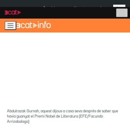
Anar
Anar
Més
a
al
És notícia:
Pluges Inuncat
Ceuta
la
contingut
navegació
principal
Abdulrazak Gurnah, aquest dijous a casa seva després de saber que
havia guanyat el Premi Nobel de Lilteratura (EFE/Facundo
Arrizabalaga)