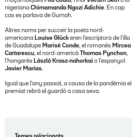
moçambiquès
Mia Couto
, l'indi
Vikram Seth
o la
nigeriana
Chimamanda Ngozi Adichie
. En cap
cas es parlava de Gurnah.
Altres noms per succeir la poeta nord-
americana
Louise Glück
eren l'escriptora de l'illa
de Guadalupe
Marisé Conde
, el romanès
Mircea
Cartarescu
, el nord-americà
Thomas Pynchon
,
l'hongarès
László Krasz-nahorkai
o l'espanyol
Javier Marías.
Igual que l'any passat, a causa de la pandèmia el
premiat rebrà el guardó a casa seva.
Temes relacionats