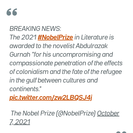
BREAKING NEWS:
The 2021
#NobelPrize
in Literature is
awarded to the novelist Abdulrazak
Gurnah "for his uncompromising and
compassionate penetration of the effects
of colonialism and the fate of the refugee
in the gulf between cultures and
continents."
pic.twitter.com/zw2LBQSJ4j
 The Nobel Prize (@NobelPrize)
October
7, 2021