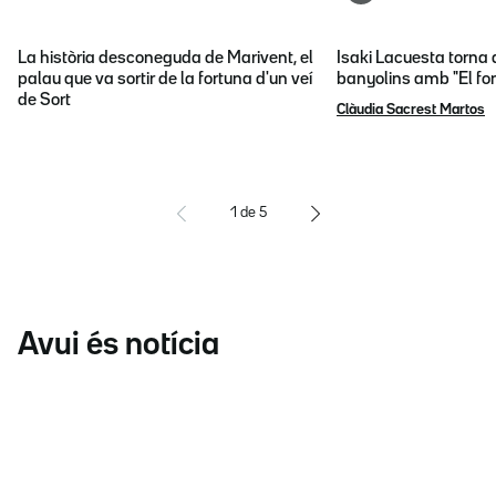
La història desconeguda de Marivent, el
Isaki Lacuesta torna 
palau que va sortir de la fortuna d'un veí
banyolins amb "El fon
de Sort
Clàudia Sacrest Martos
1
de
5
Avui és notícia