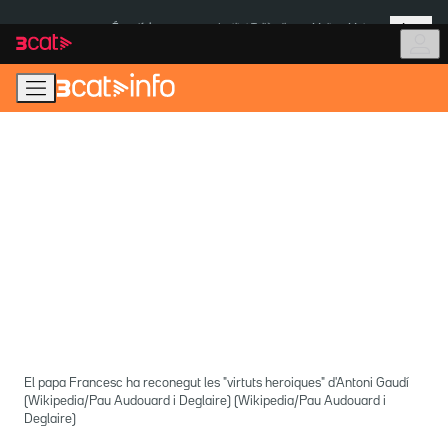
Anar
Anar
Més
a
al
És notícia:
Institut Tailàndia
Multa a Meta
la
contingut
navegació
principal
El papa Francesc ha reconegut les "virtuts heroiques" d'Antoni Gaudí
(Wikipedia/Pau Audouard i Deglaire) (Wikipedia/Pau Audouard i
Deglaire)