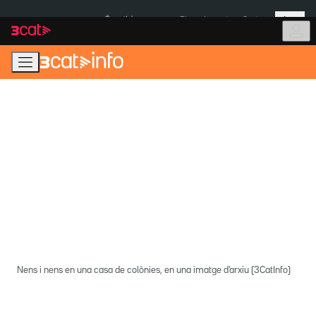
Anar
Anar
Més
a
al
És notícia:
Pluges Inuncat
Ceuta
la
contingut
navegació
principal
Nens i nens en una casa de colònies, en una imatge d'arxiu (3CatInfo)