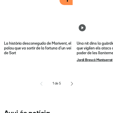
1
La història desconeguda de Marivent, el
Una nit dins la guàrd
palau que va sortir de la fortuna d'un veí
que vigilen els atacs 
de Sort
poder de les llantern
Jordi Brescó Montserrat
1
de
5