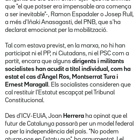
que "el que potser era impensable ara comença
a ser inevitable"-, Ramon Espadaler o Josep Rull,
a més d'Iñaki Anasagasti, del PNB, que s'ha
declarat emocionat per la mobilització.
Tal com estava previst, en la marxa, no hi han
participat ni el PP, ni Ciutadans, ni el PSC com a
partit, encara que alguns
dirigents i militants
socialistes han acudit a títol individual, com ha
estat el cas d'Àngel Ros, Montserrat Tura i
Ernest Maragall
. Els socialistes consideren que
cal restituir l'Estatut escapçat pel Tribunal
Constitucional.
Des d'ICV-EUiA, Joan
Herrera
ha opinat que el
futur de Catalunya passarà per un model federal
o per la independència del país. "No podem
aturar-nos en l'statu quo", ha argumentat. I el