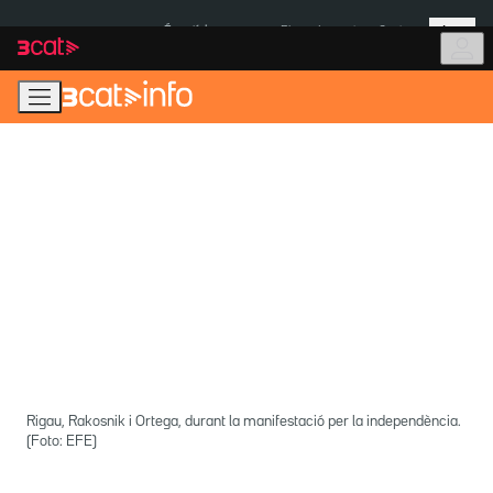
Anar
Anar
Més
a
al
És notícia:
Pluges Inuncat
Ceuta
la
contingut
navegació
principal
Rigau, Rakosnik i Ortega, durant la manifestació per la independència.
(Foto: EFE)