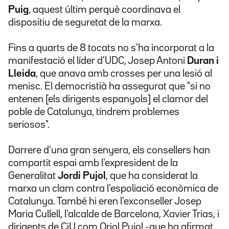
Puig
, aquest últim perquè coordinava el
dispositiu de seguretat de la marxa.
Fins a quarts de 8 tocats no s'ha incorporat a la
manifestació el líder d'UDC, Josep Antoni
Duran i
Lleida
, que anava amb crosses per una lesió al
menisc. El democristià ha assegurat que "si no
entenen [els dirigents espanyols] el clamor del
poble de Catalunya, tindrem problemes
seriosos".
Darrere d'una gran senyera, els consellers han
compartit espai amb l'expresident de la
Generalitat
Jordi Pujol
, que ha considerat la
marxa un clam contra l'espoliació econòmica de
Catalunya. També hi eren l'exconseller Josep
Maria Cullell, l'alcalde de Barcelona, Xavier Trias, i
dirigents de CiU com Oriol Pujol -que ha afirmat