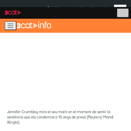
Anar
Anar
Més
a
al
És notícia:
Itàlia
Ulleres eclipsi
la
contingut
navegació
principal
Jennifer Crumbley mira el seu marit en el moment de sentir la
sentència que els condemna a 15 anys de presó (Reuters/ Mandi
Wright)