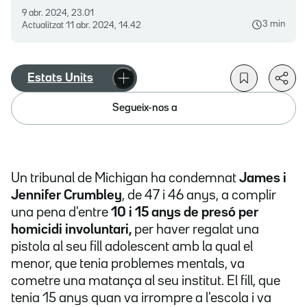
9 abr. 2024, 23.01
3 min
Actualitzat
11 abr. 2024, 14.42
Estats Units
Segueix-nos a
Un tribunal de Michigan ha condemnat
James i
Jennifer Crumbley
, de 47 i 46 anys, a complir
una pena d'entre
10 i 15 anys de presó per
homicidi involuntari,
per haver regalat una
pistola al seu fill adolescent amb la qual el
menor, que tenia problemes mentals, va
cometre una matança al seu institut. El fill, que
tenia 15 anys quan va irrompre a l'escola i va