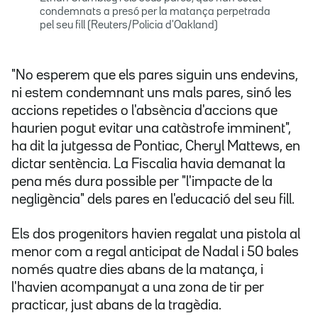
condemnats a presó per la matança perpetrada
pel seu fill (Reuters/Policia d'Oakland)
"No esperem que els pares siguin uns endevins,
ni estem condemnant uns mals pares, sinó les
accions repetides o l'absència d'accions que
haurien pogut evitar una catàstrofe imminent",
ha dit la jutgessa de Pontiac, Cheryl Mattews, en
dictar sentència. La Fiscalia havia demanat la
pena més dura possible per "l'impacte de la
negligència" dels pares en l'educació del seu fill.
Els dos progenitors havien regalat una pistola al
menor com a regal anticipat de Nadal i 50 bales
només quatre dies abans de la matança, i
l'havien acompanyat a una zona de tir per
practicar, just abans de la tragèdia.