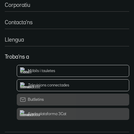
Corporatiu
Contacta'ns
Llengua
Troba'ns a
Mòbils i tauletes
Televisions connectades
Butlletins
Ajuda plataforma 3Cat