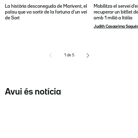
La història desconeguda de Marivent, el
Mobilitza el servei d
palau que va sortir de la fortuna d'un veí
recuperar un bitllet d
de Sort
amb 1 milió a Itàlia
Judith Casaprima Sagué
1
de
5
Avui és notícia