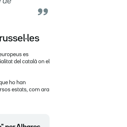
e de
russel·les
 europeus es
ialitat del català on el
s que ho han
ersos estats, com ara