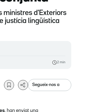
s ministres d'Exteriors
justícia lingüística
2 min
Segueix-nos a
es
, han enviat una