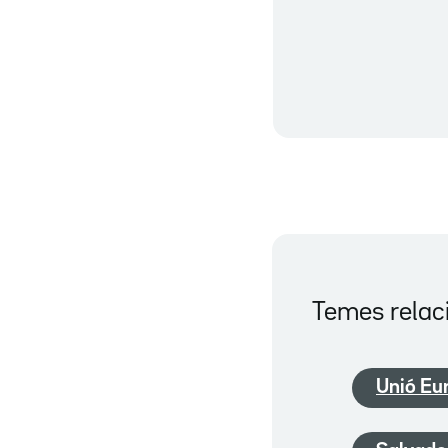
Temes relac
Unió Eu