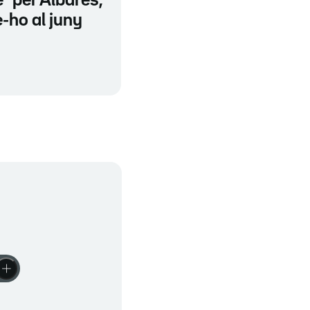
e" per Albares,
-ho al juny