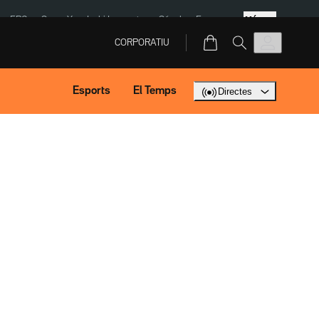
Més
ERC
SpaceX
Isaki Lacuesta
Sánchez Europa
CORPORATIU
Esports
El Temps
Directes