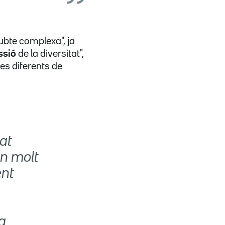
ubte complexa", ja
ssió
de la diversitat",
es diferents de
at
en molt
ent
a