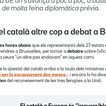
la UE on s'avança a poc a poc, a bas
 de molta feina diplomàtica prèvia.
el català altre cop a debat a B
es hores abans
que els representants dels 27 estats
vendres a Brussel·les, per tornar a
debatre
sobre l'ofic
a veure "un altre pas endavant" en aquest camí.
e la qüestió del català arriba a la taula dels ministre
va ser fa escassament dos mesos--
i encara hi ha div
len
del reconeixement de les tres llengües a la Unió.