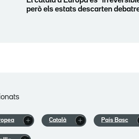
El català a Europa és "irreversibl
però els estats descarten debatre
ionats
ropea
Català
País Basc