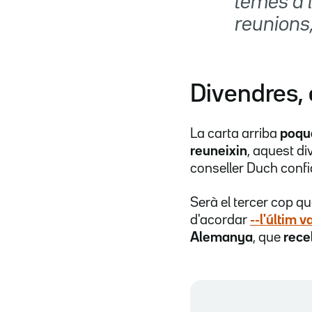
temes a 
reunions,
Divendres, 
La carta arriba
poqu
reuneixin
, aquest di
conseller Duch confi
Serà el tercer cop qu
d'acordar
--l'últim 
Alemanya
, que
rece