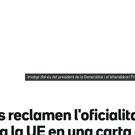
Imatge d'arxiu del president de la Generalitat i el lehendakari Pr
s reclamen l'oficialit
 a la UE en una carta