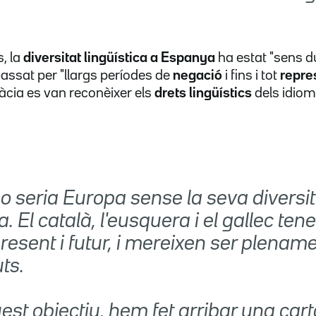
s, la
diversitat lingüística a Espanya
ha estat "sens d
assat per "llargs períodes de
negació
i fins i tot
repre
cia es van reconèixer els
drets lingüístics
dels idiom
o seria Europa sense la seva diversit
ca. El català, l'eusquera i el gallec ten
resent i futur, i mereixen ser plenam
ts.
st objectiu, hem fet arribar una cart