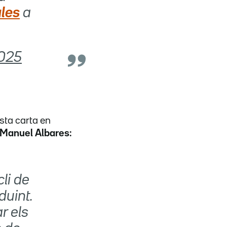
les
a
2025
sta carta en
Manuel Albares:
cli de
duint.
r els