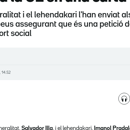
alitat i el lehendakari l'han enviat al
peus assegurant que és una petició de 
rt social
, 14.52
neralitat,
Salvador Illa
, i el lehendakari,
Imanol Pradal