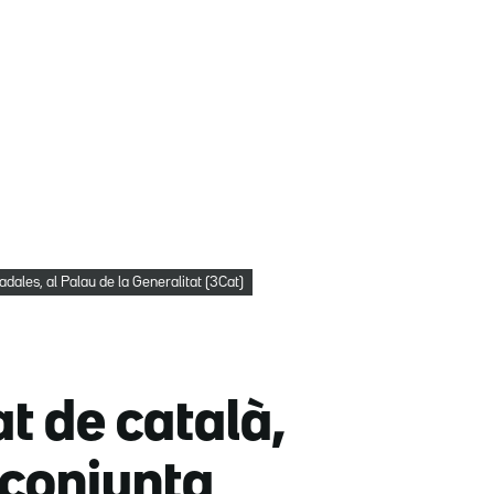
adales, al Palau de la Generalitat (3Cat)
at de català,
 conjunta