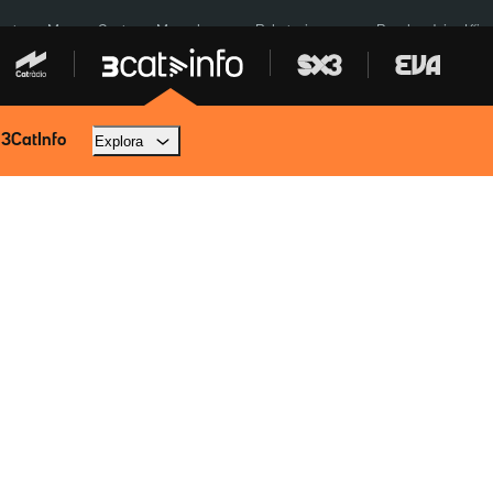
euta
Menors Ceuta
Mercabarna
Robatoris coure
Bombardejos Kíiv
 3CatInfo
Explora