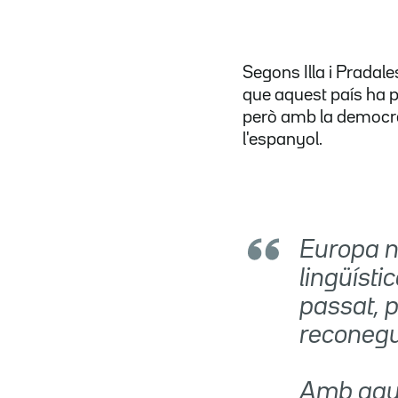
Segons Illa i Pradale
que aquest país ha p
però amb la democrà
l'espanyol.
Europa n
lingüísti
passat, p
reconegu
Amb aque