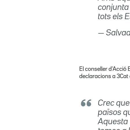
conjunta
tots els E
— Salvado
El conseller d'Acció 
declaracions a 3Cat 
Crec que 
països q
Aquesta é