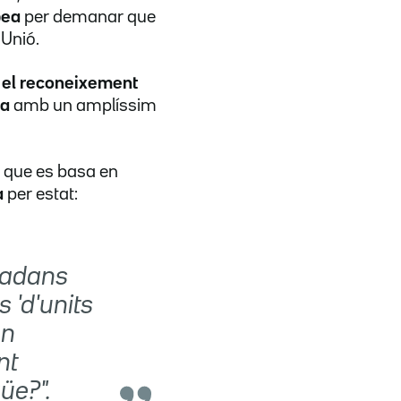
pea
per demanar que
 Unió.
 el reconeixement
ca
amb un amplíssim
a
que es basa en
a
per estat:
utadans
 'd'units
un
nt
üe?".