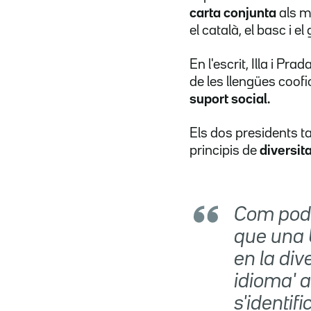
carta conjunta
als mi
el català, el basc i el
En l'escrit, Illa i P
de les llengües coofi
suport social.
Els dos presidents t
principis de
diversita
Com podr
que una U
en la div
idioma' 
s'identif