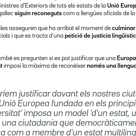
nistres d'Exteriors de tots els estats de la
Unió Euro
 gallec
siguin reconeguts
com a llengües oficials de la
radales asseguren que ha arribat el moment de
culminar
cials i que es tracta d'una
petició de justícia lingüísti
ambé es pregunten si es pot justificar que una
Europ
t
imposi la màxima de reconèixer
només una llengu
íem justificar davant els nostres ci
nió Europea fundada en els principis
ersitat' imposa un model 'd'un estat, 
a una ciutadania que democràticame
ica com a membre d'un estat multiling