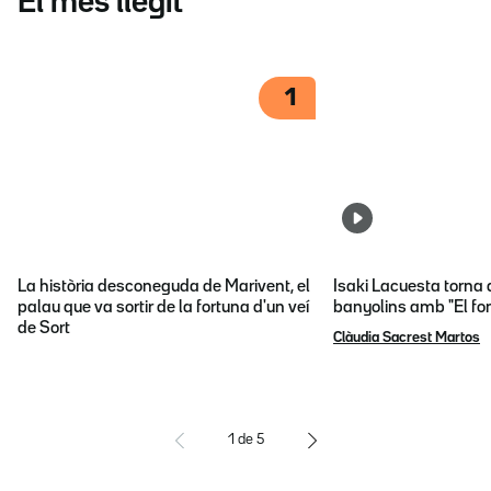
El més llegit
1
La història desconeguda de Marivent, el
Isaki Lacuesta torna 
palau que va sortir de la fortuna d'un veí
banyolins amb "El fon
de Sort
Clàudia Sacrest Martos
1
de
5