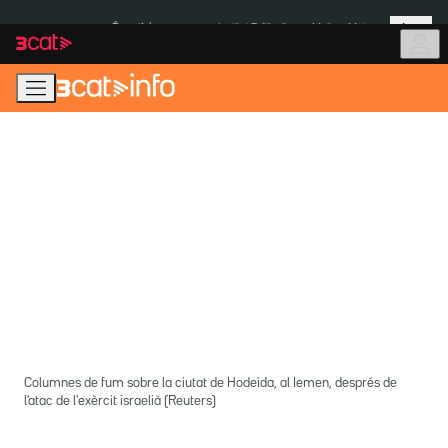
Anar
Anar
Més
a
al
És notícia:
Institut Tailàndia
Multa a Meta
la
contingut
navegació
principal
Columnes de fum sobre la ciutat de Hodeida, al Iemen, després de
l'atac de l'exèrcit israelià (Reuters)