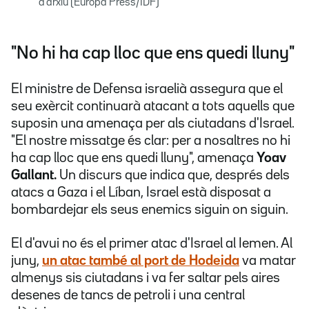
d'arxiu (Europa Press/IDF)
"No hi ha cap lloc que ens quedi lluny"
El ministre de Defensa israelià assegura que el
seu exèrcit continuarà atacant a tots aquells que
suposin una amenaça per als ciutadans d'Israel.
"El nostre missatge és clar: per a nosaltres no hi
ha cap lloc que ens quedi lluny", amenaça
Yoav
Gallant.
Un discurs que indica que, després dels
atacs a Gaza i el Líban, Israel està disposat a
bombardejar els seus enemics siguin on siguin.
El d'avui no és el primer atac d'Israel al Iemen. Al
juny,
un atac també al port de Hodeida
va matar
almenys sis ciutadans i va fer saltar pels aires
desenes de tancs de petroli i una central