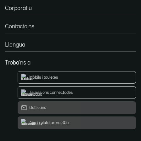
Corporatiu
Contacta'ns
Llengua
Troba'ns a
Mòbils i tauletes
Televisions connectades
Butlletins
Ajuda plataforma 3Cat