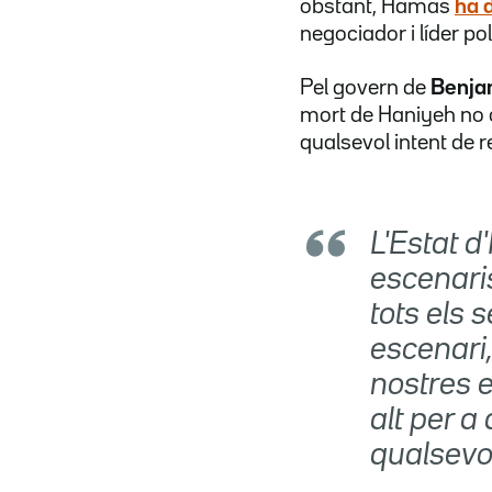
obstant, Hamas
ha 
negociador i líder pol
Pel govern de
Benja
mort de Haniyeh no c
qualsevol intent de r
L'Estat d
escenaris
tots els 
escenari,
nostres 
alt per a
qualsevo