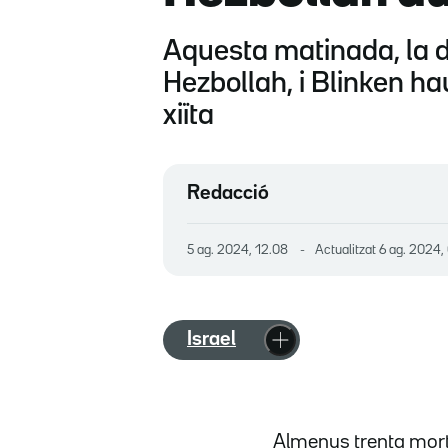
Aquesta matinada, la d
Hezbollah, i Blinken hau
xiïta
Redacció
5 ag. 2024, 12.08
Actualitzat
6 ag. 2024,
Israel
Almenys trenta morts 