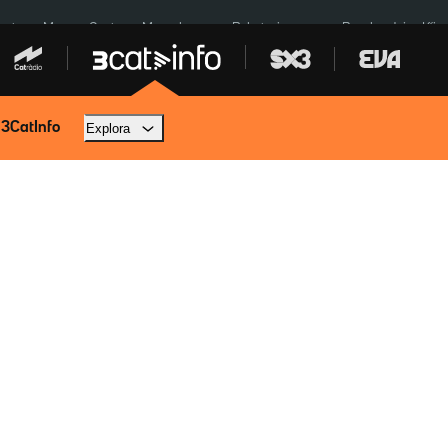
euta
Menors Ceuta
Mercabarna
Robatoris coure
Bombardejos Kíiv
 3CatInfo
Explora