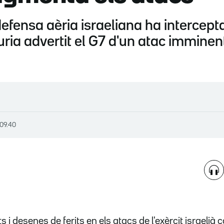
efensa aèria israeliana ha intercept
ria advertit el G7 d'un atac imminent d
 09.40
i desenes de ferits en els atacs de l'exèrcit israelià 