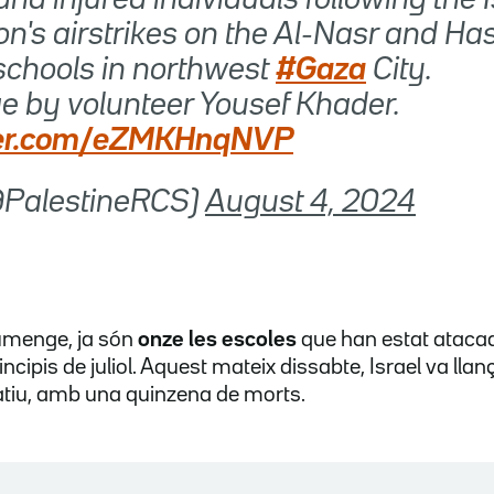
on's airstrikes on the Al-Nasr and H
chools in northwest
#Gaza
City.
e by volunteer Yousef Khader.
tter.com/eZMKHnqNVP
@PalestineRCS)
August 4, 2024
umenge, ja són
onze les escoles
que han estat ataca
incipis de juliol. Aquest mateix dissabte, Israel va lla
atiu, amb una quinzena de morts.