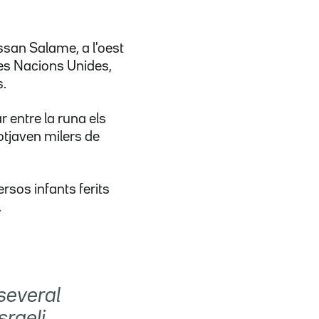
ssan Salame, a l'oest
 les Nacions Unides,
.
r entre la runa els
otjaven milers de
ersos infants ferits
.
several
sraeli