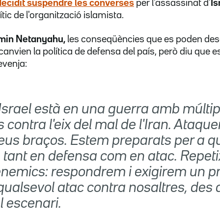
decidit suspendre les converses
per l'assassinat d'
Is
ític de l'organització islamista.
min Netanyahu,
les conseqüències que es poden des
anvien la política de defensa del país, però diu que e
evenja:
'Israel està en una guerra amb múltip
 contra l'eix del mal de l'Iran. Ataque
seus braços. Estem preparats per a q
 tant en defensa com en atac. Repeti
enemics: respondrem i exigirem un p
 qualsevol atac contra nosaltres, des 
l escenari.