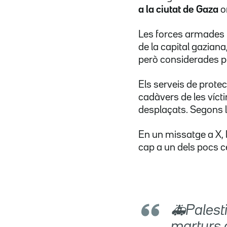
a la ciutat de Gaza
on
Les forces armades i
de la capital gaziana
però considerades p
Els serveis de protec
cadàvers de les víct
desplaçats. Segons l
En un missatge a X, 
cap a un dels pocs c
🚑Palest
martyrs a