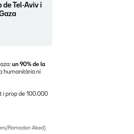
 de Tel-Aviv i
 Gaza
Gaza:
un 90% de la
 humanitària ni
 i prop de 100.000
uters/Ramadan Abed)