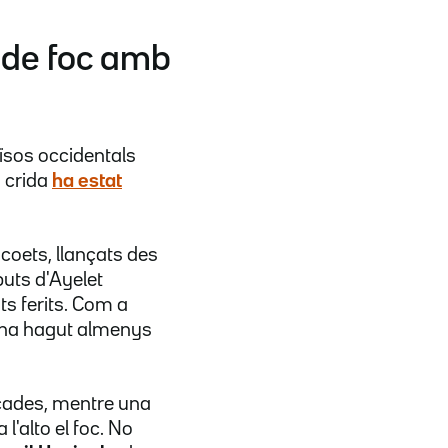
i de foc amb
ïsos occidentals
a crida
ha estat
coets, llançats des
buts d'Ayelet
ts ferits. Com a
i ha hagut almenys
icades, mentre una
l'alto el foc. No