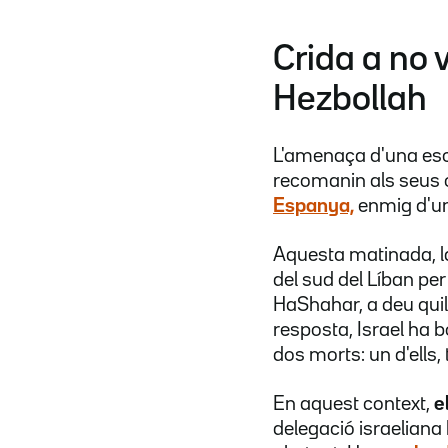
Crida a no v
Hezbollah
L'amenaça d'una esca
recomanin als seus c
Espanya,
enmig d'una
Aquesta matinada, 
del sud del Líban per
HaShahar, a deu quilò
resposta, Israel ha 
dos morts: un d'ells,
En aquest context,
e
delegació israeliana 