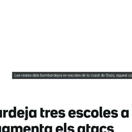
Les restes dels bombardejos en escoles de la ciutat de Gaza, aquest
rdeja tres escoles 
ugmenta els atacs