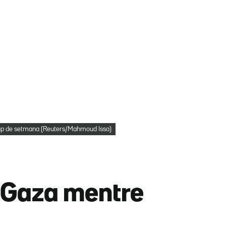
 cap de setmana (Reuters/Mahmoud Issa)
a Gaza mentre