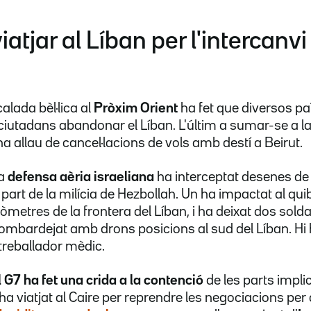
iatjar al Líban per l'intercanv
lada bèl·lica al
Pròxim Orient
ha fet que diversos pa
iutadans abandonar el Líban. L'últim a sumar-se a l
 allau de cancel·lacions de vols amb destí a Beirut.
la
defensa aèria israeliana
ha interceptat desenes de 
 part de la milícia de Hezbollah. Un ha impactat al qui
metres de la frontera del Líban, i ha deixat dos solda
bombardejat amb drons posicions al sud del Líban. H
 treballador mèdic.
l G7 ha fet una crida a la contenció
de les parts impl
ha viatjat al Caire per reprendre les negociacions per a 