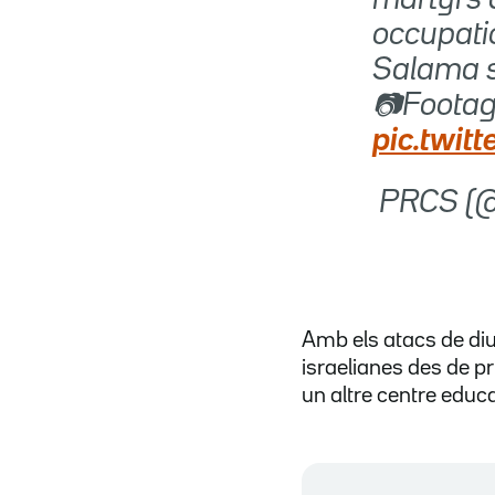
occupati
Salama s
📷Footag
pic.twi
 PRCS (
Amb els atacs de di
israelianes des de pr
un altre centre educ