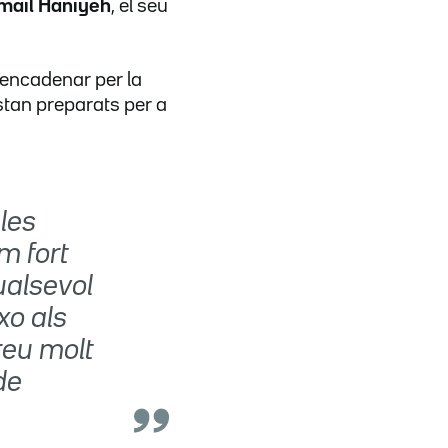
mail Haniyeh
, el seu
encadenar per la
stan preparats per a
les
m fort
ualsevol
xo als
reu molt
de