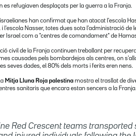
 es refugiaven desplaçats per la guerra a la Franja.
sraelianes han confirmat que han atacat l'escola Ha
, i l'escola Nasser, totes dues sota l'administració de
er Israel com a "centres de comandament" de Hamas
ció civil de la Franja continuen treballant per recupera
imes causades pels bombardejos als centres, on s'all
es seves dades, el 80% dels morts i ferits eren nens.
la
Mitja Lluna Roja palestina
mostra el trasllat de div
entres sanitaris que encara estan sencers a la Franja
ine Red Crescent teams transported 
nd injured individuals following the I