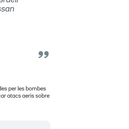
assan
des per les bombes
nçar atacs aeris sobre