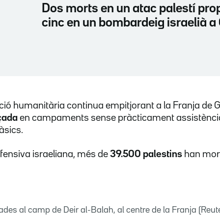
Dos morts en un atac palestí prop
cinc en un bombardeig israelià a
ació humanitària continua empitjorant a la Franja de 
açada
en campaments sense pràcticament assistència
àsics.
'ofensiva israeliana, més de
39.500 palestins
han mort
ades al camp de Deir al-Balah, al centre de la Franja (Re