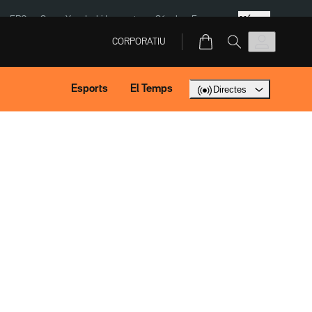
Més
ERC
SpaceX
Isaki Lacuesta
Sánchez Europa
CORPORATIU
Esports
El Temps
Directes