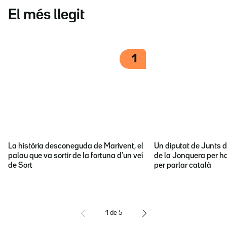
El més llegit
1
La història desconeguda de Marivent, el
Un diputat de Junts d
palau que va sortir de la fortuna d'un veí
de la Jonquera per ha
de Sort
per parlar català
1
de
5