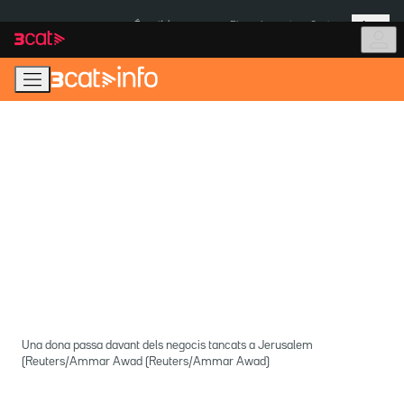
Anar
Anar
Més
a
al
És notícia:
Pluges Inuncat
Ceuta
la
contingut
navegació
principal
Una dona passa davant dels negocis tancats a Jerusalem
(Reuters/Ammar Awad (Reuters/Ammar Awad)