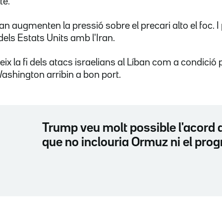
te.
an augmenten la pressió sobre el precari alto el foc. I 
els Estats Units amb l'Iran.
eix la fi dels atacs israelians al Líban com a condició
shington arribin a bon port.
Trump veu molt possible l'acord a
que no inclouria Ormuz ni el pro