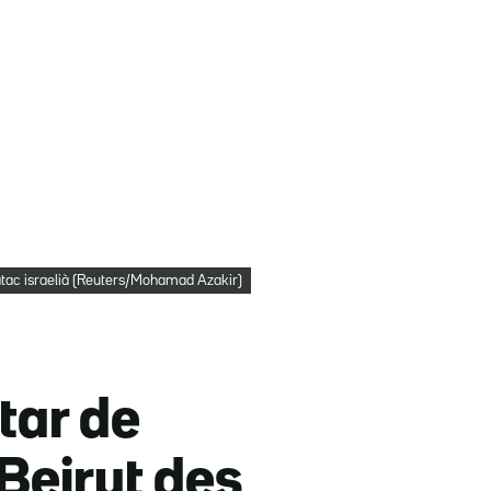
 atac israelià (Reuters/Mohamad Azakir)
tar de
Beirut des