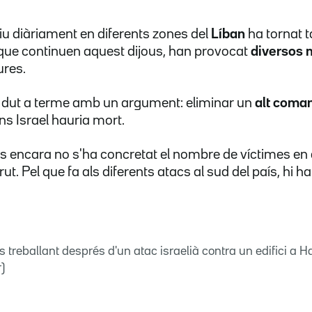
viu diàriament en diferents zones del
Líban
ha tornat t
, que continuen aquest dijous, han provocat
diversos 
ures.
 dut a terme amb un argument: eliminar un
alt coma
ns Israel hauria mort.
ès encara no s'ha concretat el nombre de víctimes en
eirut. Pel que fa als diferents atacs al sud del país, hi
treballant després d'un atac israelià contra un edifici a H
)