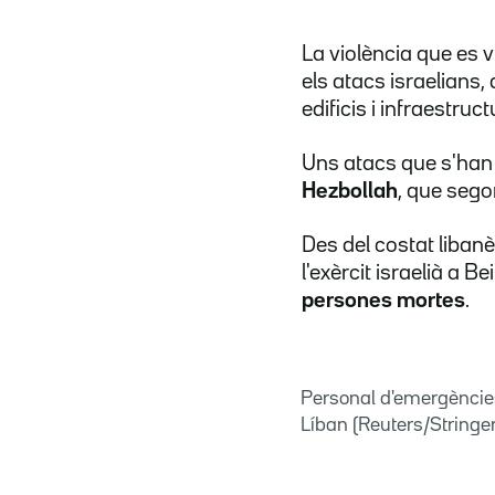
La violència que es 
els atacs israelians
edificis i infraestruct
Uns atacs que s'han
Hezbollah
, que sego
Des del costat liban
l'exèrcit israelià a B
persones mortes
.
Personal d'emergències 
Líban (Reuters/Stringer