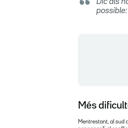
Dic als 
possible:
Més dificul
Mentrestant, al sud de