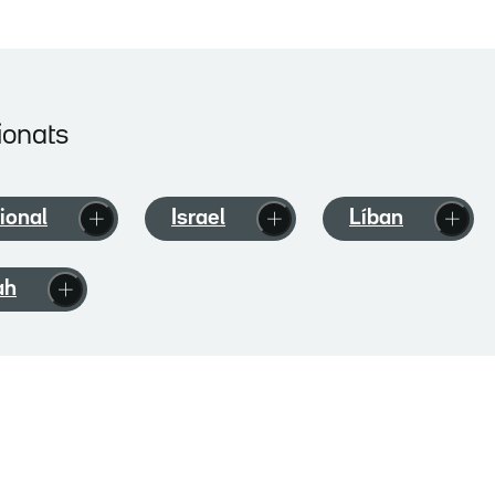
ionats
ional
Israel
Líban
ah