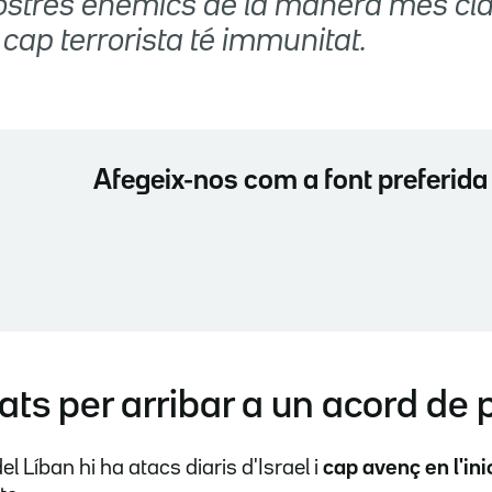
nostres enemics de la manera més cl
 cap terrorista té immunitat.
Afegeix-nos com a font preferida
tats per arribar a un acord de
l Líban hi ha atacs diaris d'Israel i
cap avenç en l'in