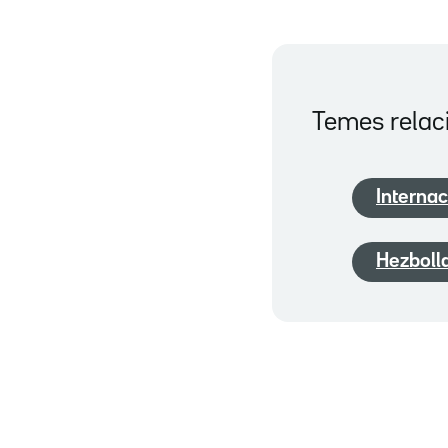
Temes relac
Internac
Hezboll