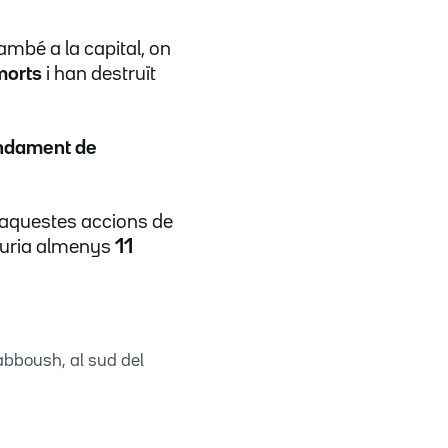
ambé a la capital, on
morts
i han destruït
ndament de
 aquestes accions de
 hauria almenys
11
abboush, al sud del