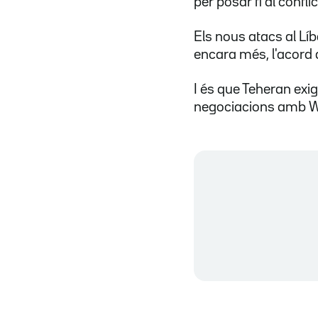
per posar fi al conflic
Els nous atacs al Líb
encara més, l'acord d
I és que Teheran exig
negociacions amb Wa