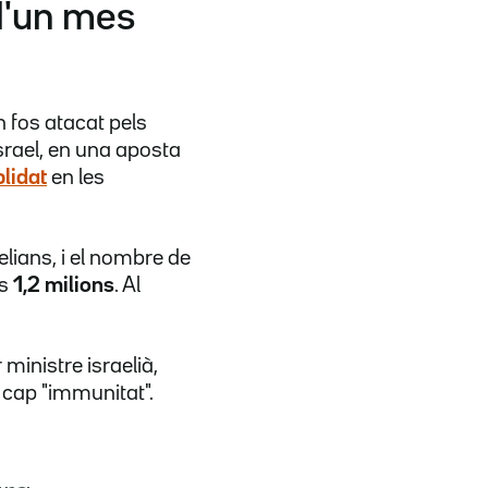
d'un mes
 fos atacat pels
Israel, en una aposta
blidat
en les
elians, i el nombre de
ls
1,2 milions
. Al
ministre israelià,
 cap "immunitat".