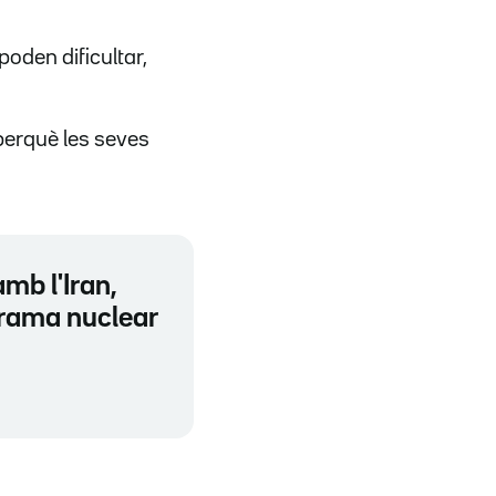
poden dificultar,
 perquè les seves
mb l'Iran,
grama nuclear