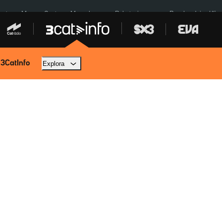
euta
Menors Ceuta
Mercabarna
Robatoris coure
Bombardejos Kíiv
 3CatInfo
Explora