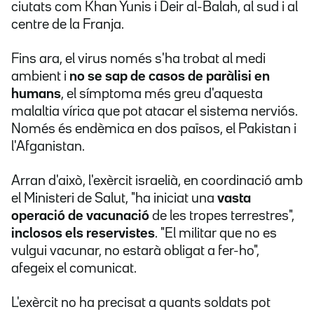
ciutats com Khan Yunis i Deir al-Balah, al sud i al
centre de la Franja.
Fins ara, el virus només s'ha trobat al medi
ambient i
no se sap de casos de paràlisi en
humans
, el símptoma més greu d'aquesta
malaltia vírica que pot atacar el sistema nerviós.
Només és endèmica en dos països, el Pakistan i
l'Afganistan.
Arran d'això, l'exèrcit israelià, en coordinació amb
el Ministeri de Salut, "ha iniciat una
vasta
operació de vacunació
de les tropes terrestres",
inclosos els reservistes
. "El militar que no es
vulgui vacunar, no estarà obligat a fer-ho",
afegeix el comunicat.
L'exèrcit no ha
precisat a quants soldats pot