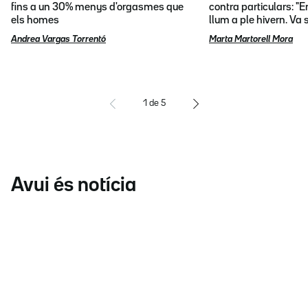
fins a un 30% menys d'orgasmes que
contra particulars: "E
els homes
llum a ple hivern. Va
Andrea Vargas Torrentó
Marta Martorell Mora
1
de
5
Avui és notícia