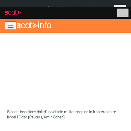
Anar
Anar
Més
a
al
És notícia:
Terratrèmol Colòmbia
la
contingut
navegació
principal
Soldats israelians dalt d'un vehicle militar prop de la frontera entre
Israel i Gaza (Reuters/Amir Cohen)