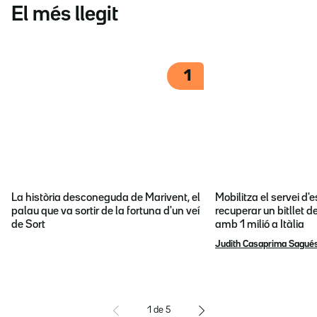
El més llegit
1
La història desconeguda de Marivent, el
Mobilitza el servei d
palau que va sortir de la fortuna d'un veí
recuperar un bitllet d
de Sort
amb 1 milió a Itàlia
Judith Casaprima Sagué
1
de
5