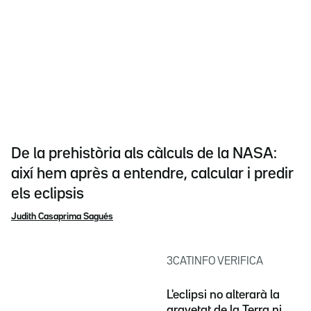
De la prehistòria als càlculs de la NASA:
així hem après a entendre, calcular i predir
els eclipsis
Judith Casaprima Sagués
3CATINFO VERIFICA
L'eclipsi no alterarà la
gravetat de la Terra ni