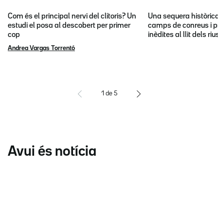
Com és el principal nervi del clítoris? Un
Una sequera històric
estudi el posa al descobert per primer
camps de conreus i p
cop
inèdites al llit dels riu
Andrea Vargas Torrentó
1
de
5
Avui és notícia