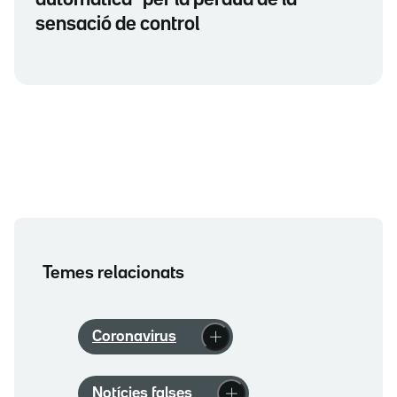
automàtica" per la pèrdua de la
sensació de control
Temes relacionats
Coronavirus
Notícies falses