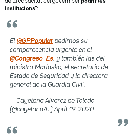
de la capacitat del govern per
podrir les
institucions"
:
El
@GPPopular
pedimos su
comparecencia urgente en el
@Congreso_Es
, y también las del
ministro Marlaska, el secretario de
Estado de Seguridad y la directora
general de la Guardia Civil.
— Cayetana Alvarez de Toledo
(@cayetanaAT)
April 19, 2020