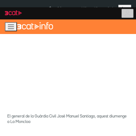
Anar
Anar
Més
a
al
És notícia:
Itàlia
Ulleres eclipsi
la
contingut
navegació
principal
El general de la Guàrdia Civil José Manuel Santiago, aquest diumenge
a La Moncloa