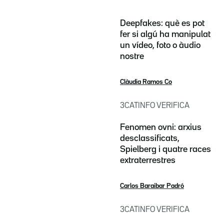
Deepfakes: què es pot
fer si algú ha manipulat
un vídeo, foto o àudio
nostre
Clàudia Ramos Co
3CATINFO VERIFICA
Fenomen ovni: arxius
desclassificats,
Spielberg i quatre races
extraterrestres
Carlos Baraibar Padró
3CATINFO VERIFICA