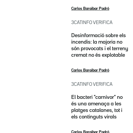
Carlos Baraibar Padró
3CATINFO VERIFICA
Desinformació sobre els
incendis: la majoria no
són provocats i el terreny
cremat no és explotable
Carlos Baraibar Padró
3CATINFO VERIFICA
El bacteri "carnívor" no
és una amenaça a les
platges catalanes, tot i
els continguts virals
Carlos Baraibar Padró