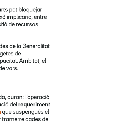
arts pot bloquejar
xò implicaria, entre
estió de recursos
es de la Generalitat
rgetes de
acitat. Amb tot, el
de vots.
a, durant l'operació
ació del
requeriment
a
que suspengués el
er trametre dades de