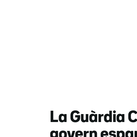
La Guàrdia Ci
govern espan