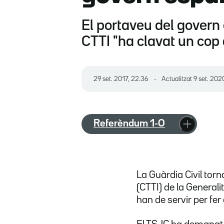
El portaveu del govern 
CTTI "ha clavat un cop a
29 set. 2017, 22.36
Actualitzat
9 set. 202
Referèndum 1-O
La Guàrdia Civil tor
(CTTI) de la Generali
han de servir per fer 