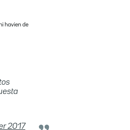
'hi havien de
tos
uesta
er 2017