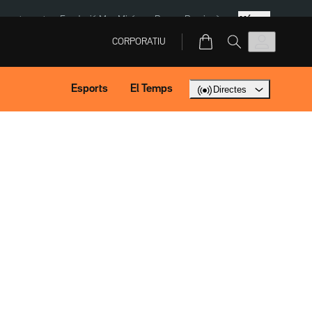
Més
ment agost
Fundació Mas Miró
eBay
Perpinyà
CORPORATIU
Esports
El Temps
Directes