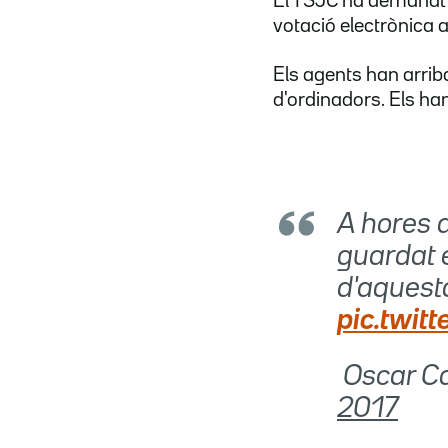
El TSJC ha demanat a
votació electrònica al
Els agents han arriba
d'ordinadors. Els ha
A hores d
guardat e
d'aquest
pic.twitt
 Oscar 
2017