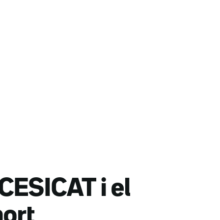
 CESICAT i el
mort