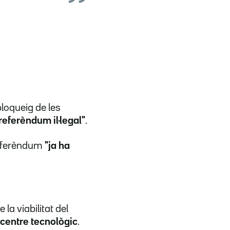
loqueig de les
 referèndum il·legal"
.
 referèndum
"ja ha
 la viabilitat del
t centre tecnològic
.