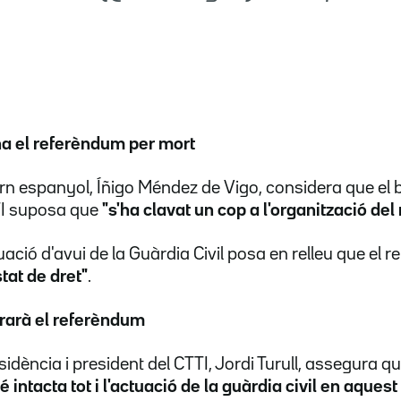
a el referèndum per mort
rn espanyol, Íñigo Méndez de Vigo, considera que el b
TTI suposa que
"s'ha clavat un cop a l'organització del
uació d'avui de la Guàrdia Civil posa en relleu que el
stat de dret"
.
urarà el referèndum
sidència i president del CTTI, Jordi Turull, assegura que
 intacta tot i l'actuació de la guàrdia civil en aques