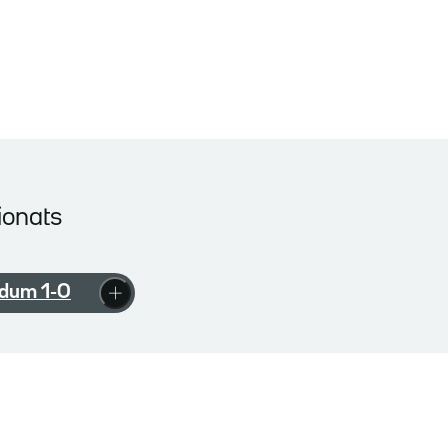
ionats
dum 1-O