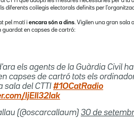
l CTTI que adopti les mesures necessàries per a la 
s diferents col·legis electorals definits per l'organitz
t pel matí i
encara són a dins
. Vigilen una gran sal
n guardat en capses de cartró:
'ara els agents de la Guàrdia Civil h
n capses de cartró tots els ordinado
a sala del CTTI
#1OCatRadio
er.com/ljEIl32Iak
Callau (@oscarcallaum)
30 de setembr