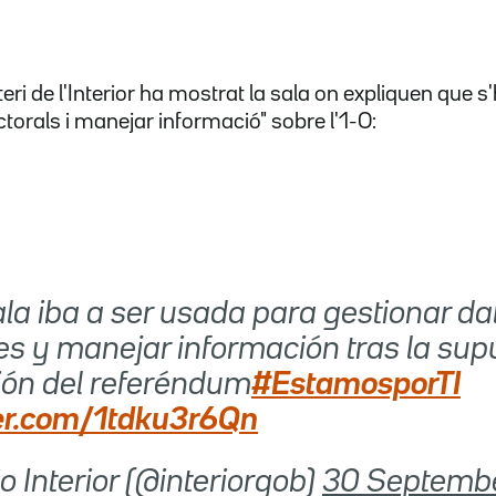
teri de l'Interior ha mostrat la sala on expliquen que s
torals i manejar informació" sobre l'1-O:
ala iba a ser usada para gestionar da
les y manejar información tras la sup
ión del referéndum
#EstamosporTI
ter.com/1tdku3r6Qn
rio Interior (@interiorgob)
30 Septemb