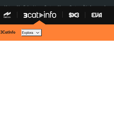
a a Meta
Mor Felipe Lipe
Ceuta
Menors Ceuta
Àtic Ayuso
Aparca
 3CatInfo
Explora