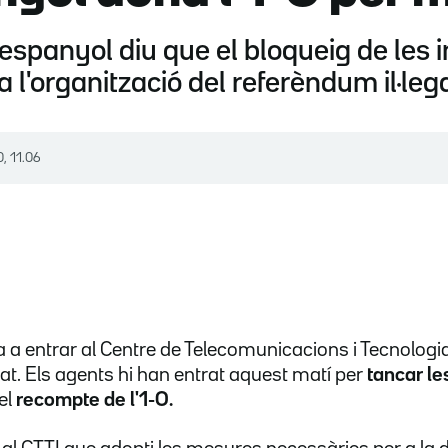
espanyol diu que el bloqueig de les in
 l'organització del referèndum il·leg
0, 11.06
na a entrar al Centre de Telecomunicacions i Tecnologi
tat. Els agents hi han entrat aquest matí per
tancar le
el
recompte de l'1-O.