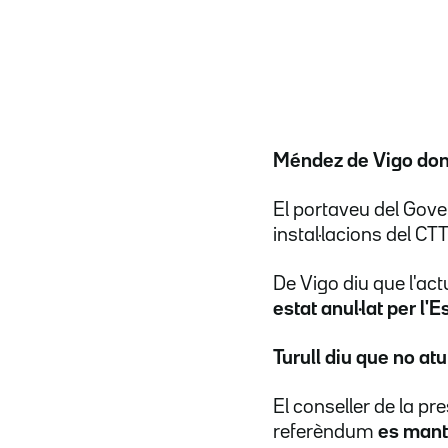
Méndez de Vigo don
El portaveu del Gove
instal·lacions del C
De Vigo diu que l'act
estat anul·lat per l'E
Turull diu que no at
El conseller de la pre
referèndum
es manté