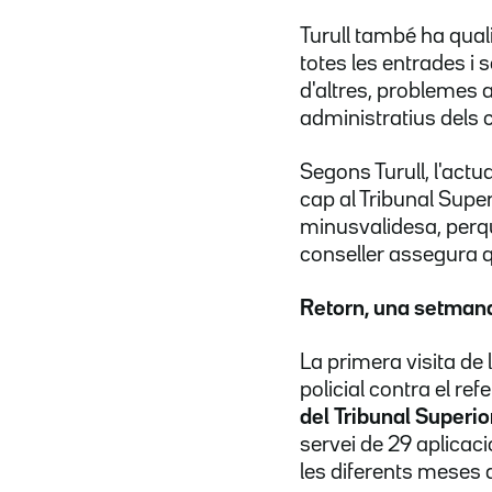
Turull també ha quali
totes les entrades i 
d'altres, problemes a
administratius dels c
Segons Turull, l'act
cap al Tribunal Super
minusvalidesa, perqu
conseller assegura q
Retorn, una setman
La primera visita de
policial contra el re
del Tribunal Superio
servei de 29 aplicac
les diferents meses de