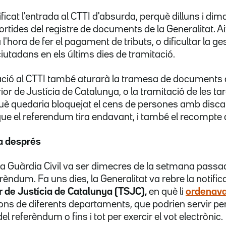
ficat l'entrada al CTTI d'absurda, perquè dilluns i dim
sortides del registre de documents de la Generalitat. Ai
 l'hora de fer el pagament de tributs, o dificultar la g
iutadans en els últims dies de tramitació.
uació al CTTI també aturarà la tramesa de documents d
ior de Justícia de Catalunya, o la tramitació de les ta
è quedaria bloquejat el cens de persones amb discap
ue el referendum tira endavant, i també el recompte 
a després
 la Guàrdia Civil va ser dimecres de la setmana passad
ferèndum. Fa uns dies, la Generalitat va rebre la notific
r de Justícia de Catalunya (TSJC),
en què li
ordenav
ions de diferents departaments, que podrien servir p
l referèndum o fins i tot per exercir el vot electrònic.