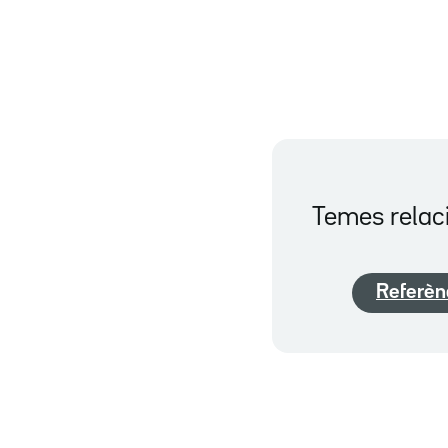
Temes relac
Referèn