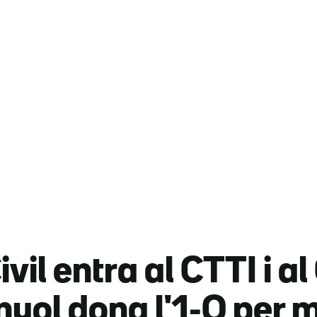
vil entra al CTTI i al
yol dona l'1-O per 