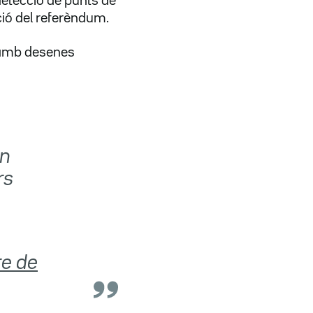
detecció de punts de
ació del referèndum.
a amb desenes
an
rs
e de