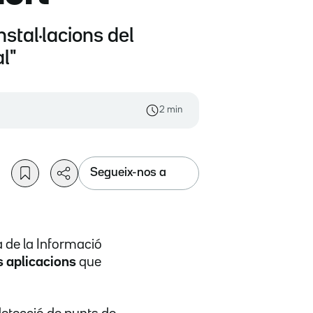
stal·lacions del
al"
2 min
Segueix-nos a
a de la Informació
s aplicacions
que