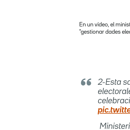
En un vídeo, el minis
"gestionar dades elec
2-Esta s
electora
celebrac
pic.twit
 Ministe