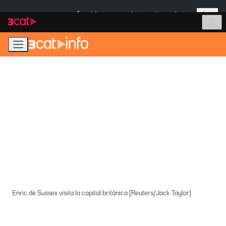
Anar
Anar
Més
a
al
És notícia:
Ceuta
Menors Ceuta
la
contingut
navegació
principal
Enric de Sussex visita la capital britànica (Reuters/Jack Taylor)