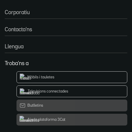
Corporatiu
Contacta'ns
Llengua
Troba'ns a
Mòbils i tauletes
Televisions connectades
Butlletins
Ajuda plataforma 3Cat