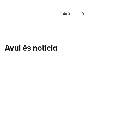
1
de
5
Avui és notícia