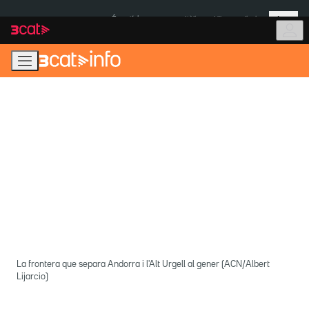
Anar
Anar
Més
a
al
És notícia:
Itàlia
Ulleres eclipsi
la
contingut
navegació
principal
La frontera que separa Andorra i l'Alt Urgell al gener (ACN/Albert
Lijarcio)