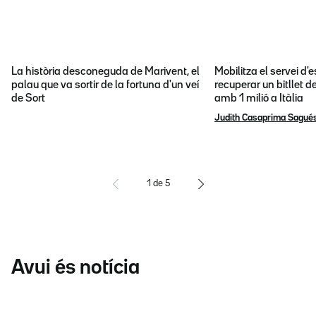
La història desconeguda de Marivent, el
Mobilitza el servei d
palau que va sortir de la fortuna d'un veí
recuperar un bitllet d
de Sort
amb 1 milió a Itàlia
Judith Casaprima Sagué
1
de
5
Avui és notícia