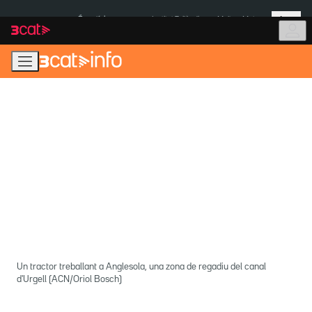
Anar
Anar
Més
a
al
És notícia:
Institut Tailàndia
Multa a Meta
la
contingut
navegació
principal
Un tractor treballant a Anglesola, una zona de regadiu del canal
d'Urgell (ACN/Oriol Bosch)