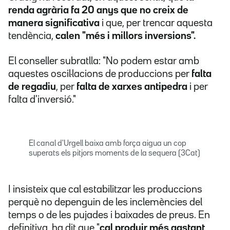
renda agrària fa 20 anys que no creix de
manera significativa
i que, per trencar aquesta
tendència,
calen "més i millors inversions".
El conseller subratlla: "No podem estar amb
aquestes oscil·lacions de produccions per
falta
de regadiu
, per
falta de xarxes antipedra
i per
falta d'inversió."
El canal d'Urgell baixa amb força aigua un cop
superats els pitjors moments de la sequera (3Cat)
I insisteix que cal estabilitzar les produccions
perquè no depenguin de les inclemències del
temps o de les pujades i baixades de preus. En
definitiva, ha dit que "
cal produir més gastant