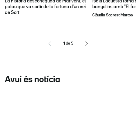
La història desconeguda de Marivent, el
Isaki Lacuesta torna 
palau que va sortir de la fortuna d'un veí
banyolins amb "El fon
de Sort
Clàudia Sacrest Martos
1
de
5
Avui és notícia