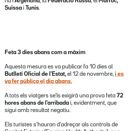
ha l'
Argentina
, la
Federació Russa
, el
Marroc,
Suïssa
i
Tunis
.
Feta 3 dies abans com a màxim
Aquesta mesura es va publicar fa 10 dies al
Butlletí Oficial de l'Estat,
el 12 de novembre,
i es
va fer pública el dia abans.
A tots els viatgers se'ls exigirà una prova feta
72
hores abans de l'arribada
i, evidentment, que
sigui amb resultat negatiu.
Els turistes s'hauran d'adreçar als controls de