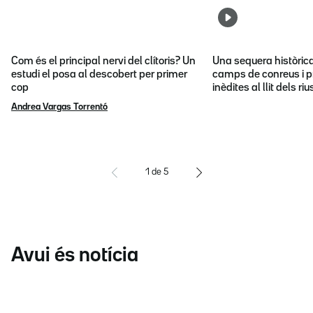
Com és el principal nervi del clítoris? Un
Una sequera històric
estudi el posa al descobert per primer
camps de conreus i p
cop
inèdites al llit dels riu
Andrea Vargas Torrentó
1
de
5
Avui és notícia