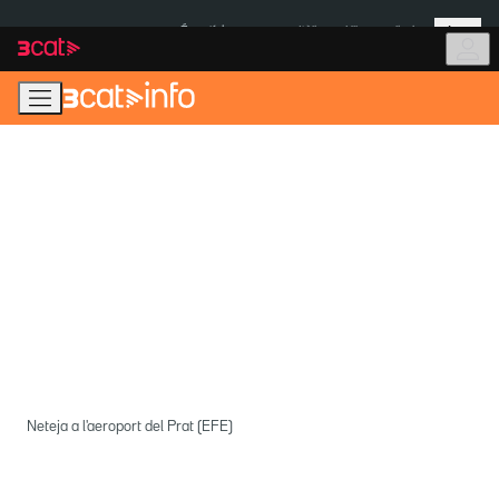
Anar
Anar
Més
a
al
És notícia:
Itàlia
Ulleres eclipsi
la
contingut
navegació
principal
Neteja a l'aeroport del Prat (EFE)