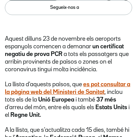
Segueix-nos a
Aquest dilluns 23 de novembre els aeroports
espanyols comencen a demanar
un certificat
negatiu de prova PCR
a tots els passatgers que
arribin provinents de països o zones on el
coronavirus tingui molta incidència.
La llista d'aquests països, que
es pot consultar a
la pàgina web del Ministeri de Sanitat
, inclou
tots els de la
Unió Europea
i també
37 més
d'arreu del món, entre els quals els
Estats Units
i
el
Regne Unit.
A la llista, que s'actualitza cada 15 dies, també hi