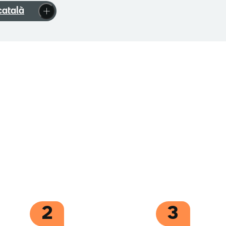
català
2
3