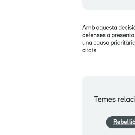
Amb aquesta decisió,
defenses a presentar 
una causa prioritàri
citats.
Temes relac
Rebel·li