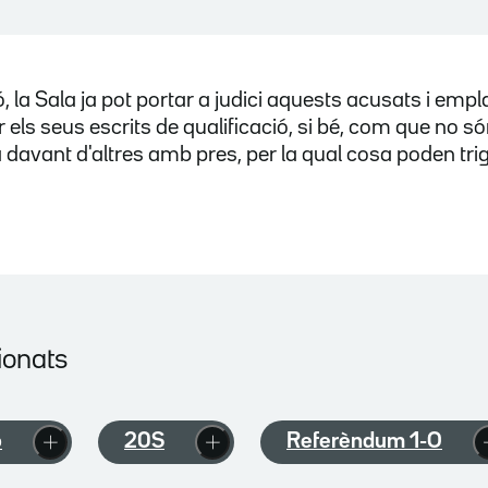
 la Sala ja pot portar a judici aquests acusats i empl
els seus escrits de qualificació, si bé, com que no só
a davant d'altres amb pres, per la qual cosa poden tr
ionats
ó
20S
Referèndum 1-O