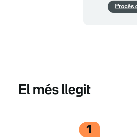
Procés 
El més llegit
1