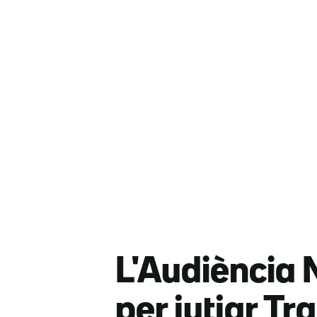
L'Audiència 
per jutjar Tr