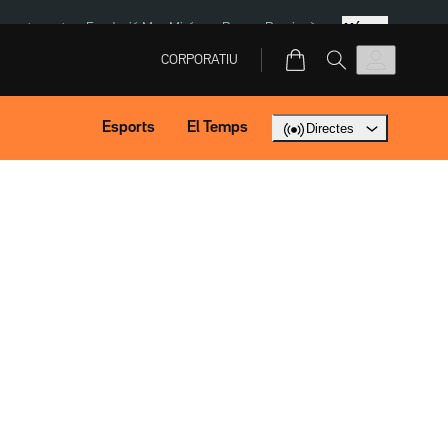
Més
ment agost
Fundació Mas Miró
eBay
Perpinyà
CORPORATIU
Esports
El Temps
Directes