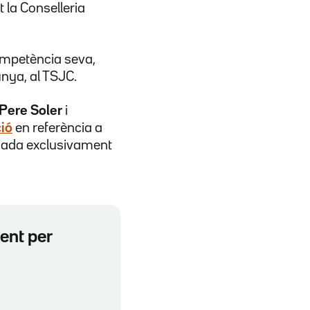
t la Conselleria
competència seva,
unya, al TSJC.
Pere Soler
i
ció
en referència a
sada exclusivament
ent per