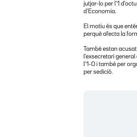
jutjar-lo per l'1 d'o
d'Economia.
El motiu és que entén
perquè afecta la for
També estan acusats
l'exsecretari general 
l'1-O i també per org
per sedició.