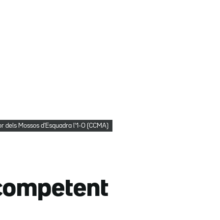
or dels Mossos d'Esquadra l'1-O (CCMA)
 competent