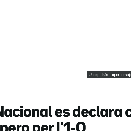
Josep Lluís Trapero, maj
Nacional es declara
apero per l'1-O