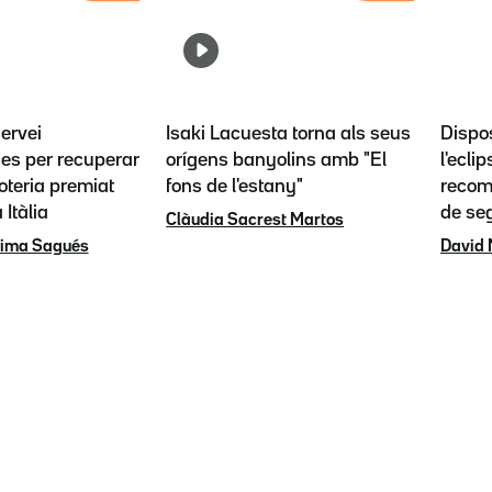
servei
Isaki Lacuesta torna als seus
Dispos
es per recuperar
orígens banyolins amb "El
l'eclip
loteria premiat
fons de l'estany"
recoma
 Itàlia
de se
Clàudia Sacrest Martos
rima Sagués
David