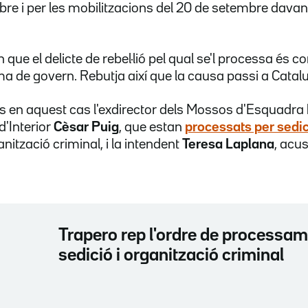
ctubre i per les mobilitzacions del 20 de setembre davan
 que el delicte de rebel·lió pel qual se'l processa és 
ma de govern. Rebutja així que la causa passi a Catal
 en aquest cas l'exdirector dels Mossos d'Esquadra
d'Interior
Cèsar Puig
, que estan
processats per sedi
anització criminal, i la intendent
Teresa Laplana
, acu
Trapero rep l'ordre de processam
sedició i organització criminal