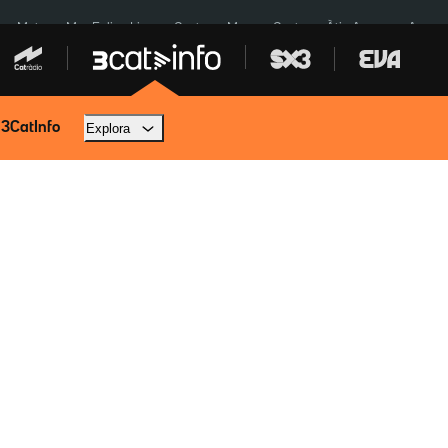
a a Meta
Mor Felipe Lipe
Ceuta
Menors Ceuta
Àtic Ayuso
Aparca
 3CatInfo
Explora