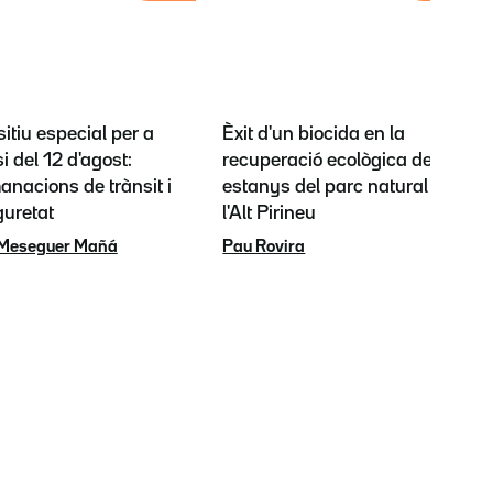
itiu especial per a
Èxit d'un biocida en la
si del 12 d'agost:
recuperació ecològica dels
nacions de trànsit i
estanys del parc natural de
guretat
l'Alt Pirineu
 Meseguer Mañá
Pau Rovira