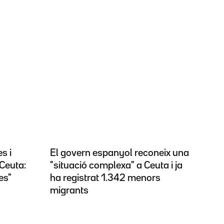
s i
El govern espanyol reconeix una
Ceuta:
"situació complexa" a Ceuta i ja
es"
ha registrat 1.342 menors
migrants