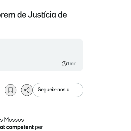
prem de Justícia de
1 min
Segueix-nos a
els Mossos
rat competent
per